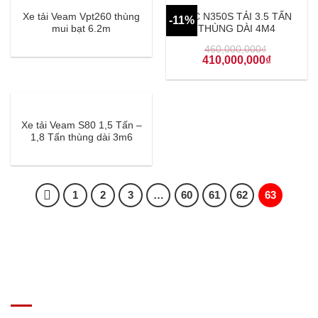
Xe tải Veam Vpt260 thùng
JAC N350S TẢI 3.5 TẤN
-11%
mui bạt 6.2m
THÙNG DÀI 4M4
460,000,000
₫
410,000,000
₫
Xe tải Veam S80 1,5 Tấn –
1,8 Tấn thùng dài 3m6
1
2
3
…
60
61
62
63
GIÁ XE Ô TÔ TẢI