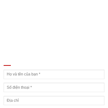
Địa chỉ: Nam Từ Liêm, Hanoi, Vietnam
SĐT: 09814.15.112
Email: Muabanxe28@gmail.com
ĐĂNG KÝ TƯ VẤN