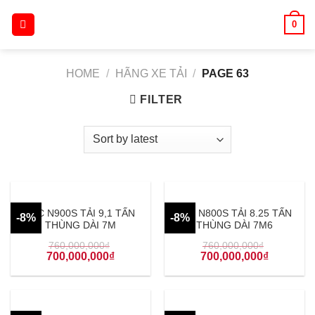
Skip
0
to
content
HOME
/
HÃNG XE TẢI
/
PAGE 63
FILTER
JAC N900S TẢI 9,1 TẤN
JAC N800S TẢI 8.25 TẤN
-8%
-8%
THÙNG DÀI 7M
THÙNG DÀI 7M6
760,000,000
₫
760,000,000
₫
700,000,000
₫
700,000,000
₫