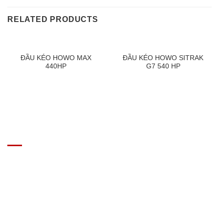
RELATED PRODUCTS
ĐẦU KÉO HOWO MAX
ĐẦU KÉO HOWO SITRAK
440HP
G7 540 HP
GIÁ XE Ô TÔ TẢI
Địa chỉ: Nam Từ Liêm, Hanoi, Vietnam
SĐT: 09814.15.112
Email: Muabanxe28@gmail.com