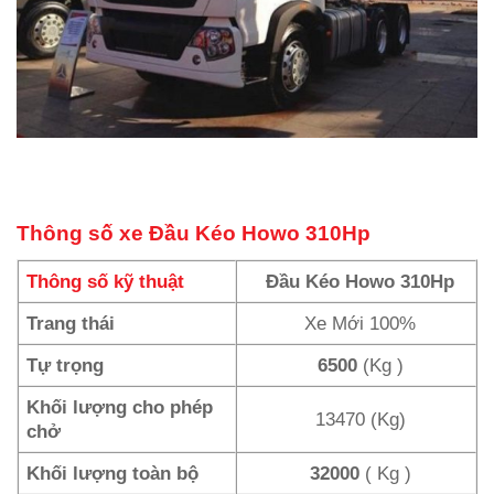
Thông số xe Đầu Kéo Howo 310Hp
Thông số kỹ thuật
Đầu Kéo Howo 310Hp
Trang thái
Xe Mới 100%
Tự trọng
6500
(Kg )
Khối lượng cho phép
13470 (Kg)
chở
Khối lượng toàn bộ
32000
( Kg )