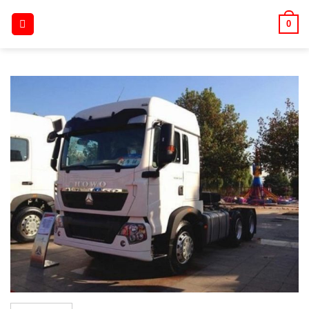
Skip
0
to
content