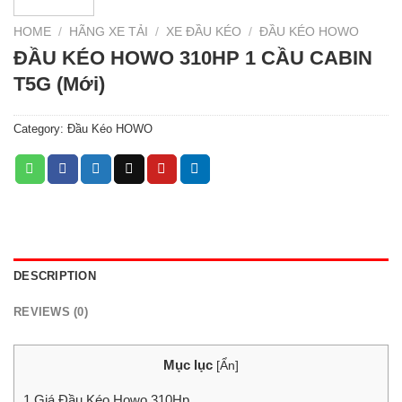
HOME
/
HÃNG XE TẢI
/
XE ĐẦU KÉO
/
ĐẦU KÉO HOWO
ĐẦU KÉO HOWO 310HP 1 CẦU CABIN
T5G (Mới)
Category:
Đầu Kéo HOWO
DESCRIPTION
REVIEWS (0)
Mục lục
[
Ẩn
]
1
Giá Đầu Kéo Howo 310Hp