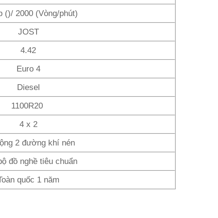
 ()/ 2000 (Vòng/phút)
JOST
4.42
Euro 4
Diesel
1100R20
4 x 2
ộng 2 đường khí nén
bộ đồ nghề tiêu chuẩn
Toàn quốc 1 năm