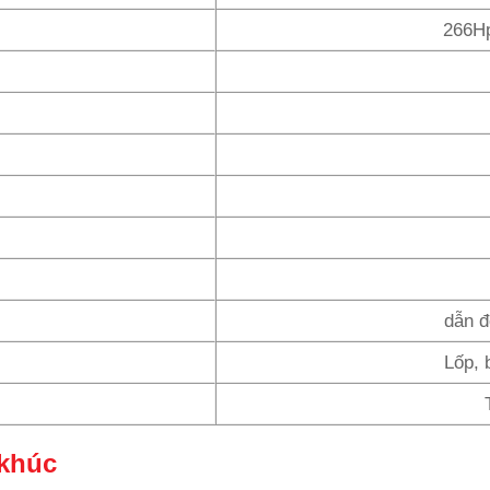
266Hp
dẫn đ
Lốp, 
 khúc