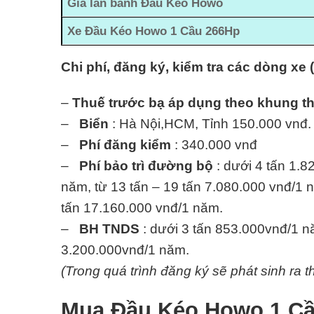
Giá lăn bánh Đầu Kéo Howo
Xe Đầu Kéo Howo 1 Cầu 266Hp
Chi phí, đăng ký, kiểm tra các dòng xe 
–
Thuế trước bạ áp dụng theo khung t
–
Biển
: Hà Nội,HCM, Tỉnh 150.000 vnđ.
–
Phí đăng kiểm
: 340.000 vnđ
–
Phí bảo trì đường bộ
: dưới 4 tấn 1.8
năm, từ 13 tấn – 19 tấn 7.080.000 vnđ/1 n
tấn 17.160.000 vnđ/1 năm.
–
BH TNDS
: dưới 3 tấn 853.000vnđ/1 nă
3.200.000vnđ/1 năm.
(Trong quá trình đăng ký sẽ phát sinh ra t
Mua Đầu Kéo Howo 1 Cầu