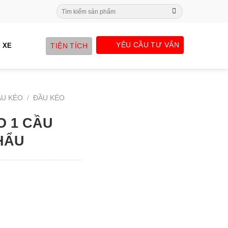
Search
for:
YÊU CẦU TƯ VẤN
TIỆN TÍCH
 XE
ẦU KÉO
/
ĐẦU KÉO
 1 CẦU
HẨU