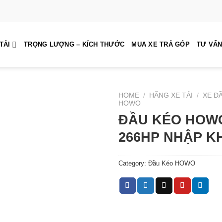
TẢI
TRỌNG LƯỢNG – KÍCH THƯỚC
MUA XE TRẢ GÓP
TƯ VẤN
HOME
/
HÃNG XE TẢI
/
XE Đ
HOWO
ĐẦU KÉO HOWO
266HP NHẬP K
Category:
Đầu Kéo HOWO