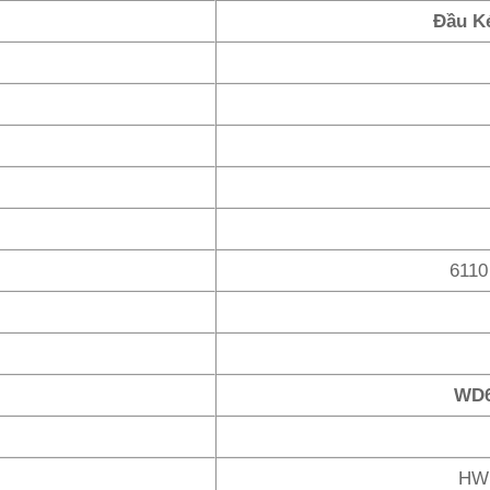
Đầu K
6110
WD6
HW1