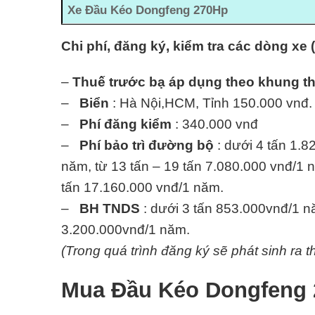
Xe Đầu Kéo Dongfeng 270Hp
Chi phí, đăng ký, kiểm tra các dòng xe 
–
Thuế trước bạ áp dụng theo khung t
–
Biển
: Hà Nội,HCM, Tỉnh 150.000 vnđ.
–
Phí đăng kiểm
: 340.000 vnđ
–
Phí bảo trì đường bộ
: dưới 4 tấn 1.8
năm, từ 13 tấn – 19 tấn 7.080.000 vnđ/1 n
tấn 17.160.000 vnđ/1 năm.
–
BH TNDS
: dưới 3 tấn 853.000vnđ/1 nă
3.200.000vnđ/1 năm.
(Trong quá trình đăng ký sẽ phát sinh ra t
Mua Đầu Kéo Dongfeng 2