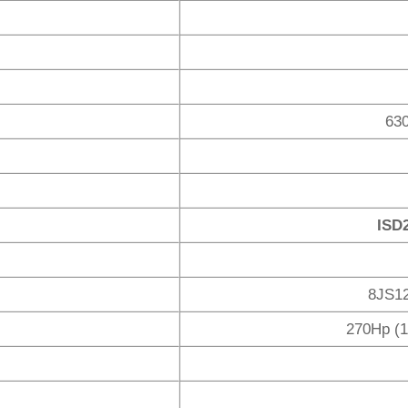
63
ISD
8JS12
270Hp (1