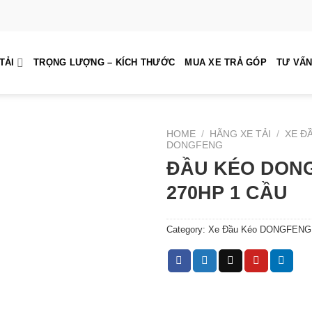
TẢI
TRỌNG LƯỢNG – KÍCH THƯỚC
MUA XE TRẢ GÓP
TƯ VẤN
HOME
/
HÃNG XE TẢI
/
XE Đ
DONGFENG
ĐẦU KÉO DON
270HP 1 CẦU
Category:
Xe Đầu Kéo DONGFENG