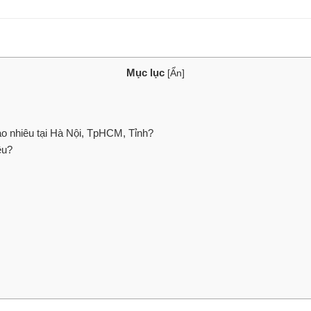
Mục lục
[
Ẩn
]
 nhiêu tại Hà Nội, TpHCM, Tỉnh?
êu?