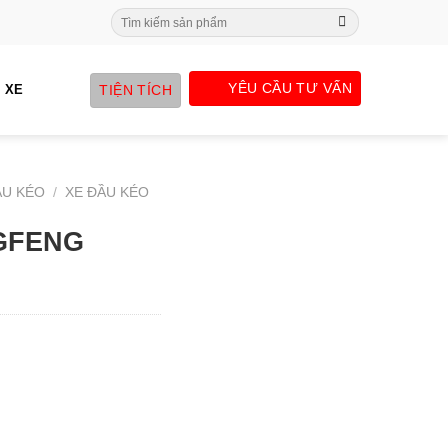
Search
for:
YÊU CẦU TƯ VẤN
TIỆN TÍCH
 XE
ẦU KÉO
/
XE ĐẦU KÉO
GFENG