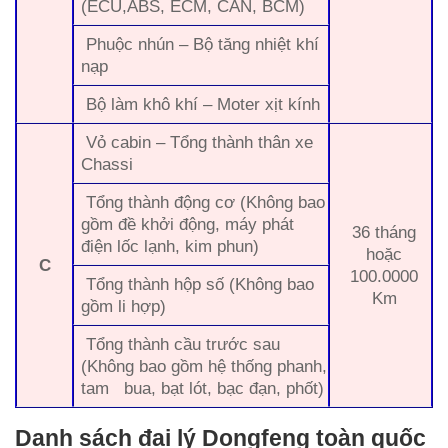
(ECU,ABS, ECM, CAN, BCM)
Phuộc nhún – Bộ tăng nhiệt khí
nạp
Bộ làm khô khí – Moter xịt kính
Vỏ cabin – Tổng thành thân xe
Chassi
Tổng thành động cơ (Không bao
gồm đề khởi động, máy phát
36 tháng
điện lốc lạnh, kim phun)
hoặc
C
100.0000
Tổng thành hộp số (Không bao
Km
gồm li hợp)
Tổng thành cầu trước sau
(Không bao gồm hệ thống phanh,
tam bua, bạt lót, bạc đạn, phốt)
Danh sách đại lý Dongfeng toàn quốc