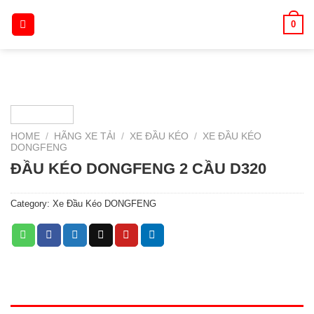
Skip
0
to
content
HOME
/
HÃNG XE TẢI
/
XE ĐẦU KÉO
/
XE ĐẦU KÉO
DONGFENG
ĐẦU KÉO DONGFENG 2 CẦU D320
Category:
Xe Đầu Kéo DONGFENG