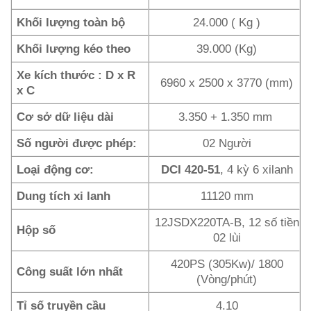
Khối lượng toàn bộ
24.000 ( Kg )
Khối lượng kéo theo
39.000 (Kg)
Xe kích thước : D x R
6960 x 2500 x 3770 (mm)
x C
Cơ sở dữ liệu dài
3.350 + 1.350 mm
Số người được phép:
02 Người
Loại động cơ:
DCI 420-51
, 4 kỳ 6 xilanh
Dung tích xi lanh
11120 mm
12JSDX220TA-B, 12 số tiền
Hộp số
02 lùi
420PS (305Kw)/ 1800
Công suất lớn nhất
(Vòng/phút)
Tỉ số truyền cầu
4.10