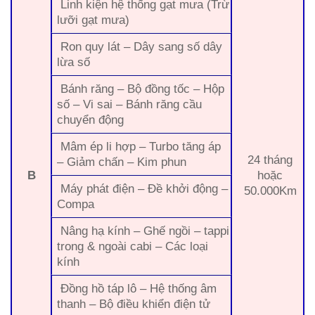
Linh kiện hệ thống gạt mưa (Trừ
lưỡi gạt mưa)
Ron quy lát – Dây sang số dây
lừa số
Bánh răng – Bộ đồng tốc – Hộp
số – Vi sai – Bánh răng cầu
chuyển động
Mâm ép li hợp – Turbo tăng áp
24 tháng
– Giảm chấn – Kim phun
B
hoặc
Máy phát điện – Đề khởi động –
50.000Km
Compa
Nâng hạ kính – Ghế ngồi – tappi
trong & ngoài cabi – Các loại
kính
Đồng hồ táp lô – Hệ thống âm
thanh – Bộ điều khiển điện tử