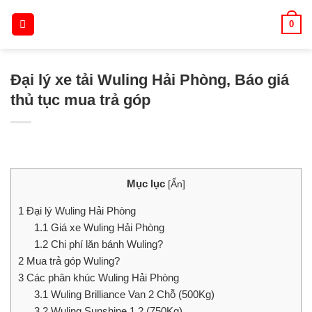
Skip
0
to
content
Đại lý xe tải Wuling Hải Phòng, Báo giá
thủ tục mua trả góp
Mục lục
[
Ẩn
]
1
Đại lý Wuling Hải Phòng
1.1
Giá xe Wuling Hải Phòng
1.2
Chi phí lăn bánh Wuling?
2
Mua trả góp Wuling?
3
Các phân khúc Wuling Hải Phòng
3.1
Wuling Brilliance Van 2 Chỗ (500Kg)
3.2
Wuling Sunshine 1.2 (750Kg)