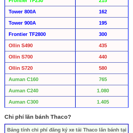
Frontier TF230
215
Tower 800A
162
Tower 900A
195
Frontier TF2800
300
Ollin S490
435
Ollin S700
440
Ollin S720
580
Auman C160
765
Auman C240
1.080
Auman C300
1.405
Chi phí lăn bánh Thaco?
Bảng tính chi phí đăng ký xe tải Thaco lăn bánh tại