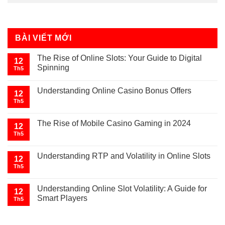
BÀI VIẾT MỚI
The Rise of Online Slots: Your Guide to Digital
12
Spinning
Th5
Understanding Online Casino Bonus Offers
12
Th5
The Rise of Mobile Casino Gaming in 2024
12
Th5
Understanding RTP and Volatility in Online Slots
12
Th5
Understanding Online Slot Volatility: A Guide for
12
Smart Players
Th5