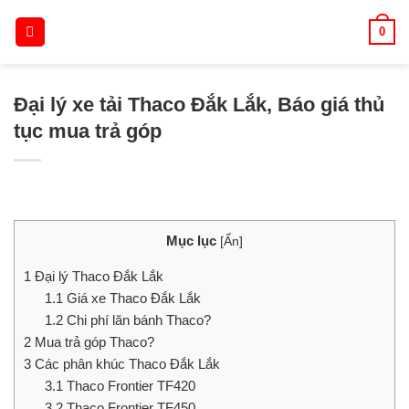
Skip
0
to
content
Đại lý xe tải Thaco Đắk Lắk, Báo giá thủ
tục mua trả góp
Mục lục
[
Ẩn
]
1
Đại lý Thaco Đắk Lắk
1.1
Giá xe Thaco Đắk Lắk
1.2
Chi phí lăn bánh Thaco?
2
Mua trả góp Thaco?
3
Các phân khúc Thaco Đắk Lắk
3.1
Thaco Frontier TF420
3.2
Thaco Frontier TF450