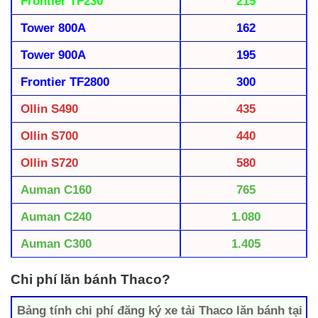
Frontier TF230
215
Tower 800A
162
Tower 900A
195
Frontier TF2800
300
Ollin S490
435
Ollin S700
440
Ollin S720
580
Auman C160
765
Auman C240
1.080
Auman C300
1.405
Chi phí lăn bánh Thaco?
Bảng tính chi phí đăng ký xe tải Thaco lăn bánh tại