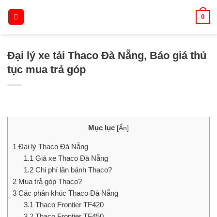
Skip
0
to
content
Đại lý xe tải Thaco Đà Nẵng, Báo giá thủ
tục mua trả góp
Mục lục
[
Ẩn
]
1
Đại lý Thaco Đà Nẵng
1.1
Giá xe Thaco Đà Nẵng
1.2
Chi phí lăn bánh Thaco?
2
Mua trả góp Thaco?
3
Các phân khúc Thaco Đà Nẵng
3.1
Thaco Frontier TF420
3.2
Thaco Frontier TF450