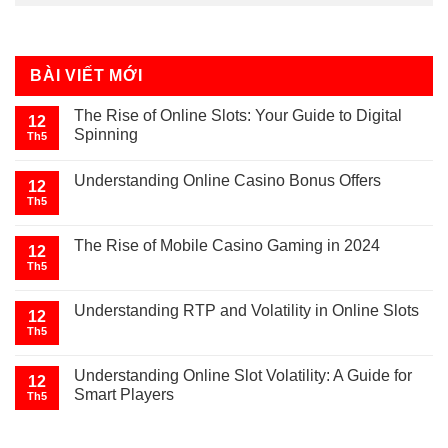
BÀI VIẾT MỚI
The Rise of Online Slots: Your Guide to Digital
12
Spinning
Th5
Understanding Online Casino Bonus Offers
12
Th5
The Rise of Mobile Casino Gaming in 2024
12
Th5
Understanding RTP and Volatility in Online Slots
12
Th5
Understanding Online Slot Volatility: A Guide for
12
Smart Players
Th5