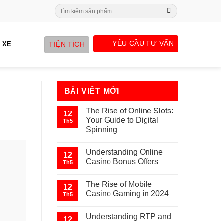
Search
for:
YÊU CẦU TƯ VẤN
TIỆN TÍCH
 XE
BÀI VIẾT MỚI
The Rise of Online Slots:
12
Your Guide to Digital
Th5
Spinning
Understanding Online
12
Casino Bonus Offers
Th5
The Rise of Mobile
12
Casino Gaming in 2024
Th5
Understanding RTP and
12