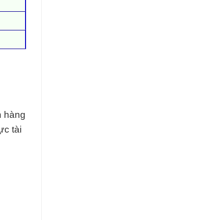
n hàng
ực tài