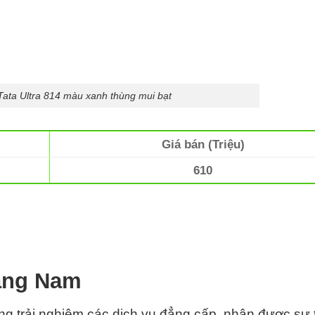
 Tata Ultra 814 màu xanh thùng mui bạt
Giá bán (Triệu)
610
uảng Nam
g trải nghiệm các dịch vụ đẳng cấp, nhận được sự 