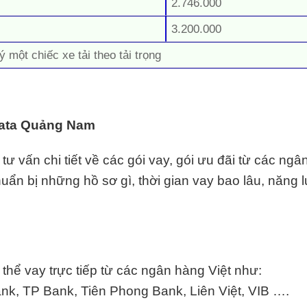
2.746.000
3.200.000
ý một chiếc xe tải theo tải trọng
 Tata Quảng Nam
 vấn chi tiết về các gói vay, gói ưu đãi từ các ngâ
chuẩn bị những hồ sơ gì, thời gian vay bao lâu, năng l
hể vay trực tiếp từ các ngân hàng Việt như:
k, TP Bank, Tiên Phong Bank, Liên Việt,
VIB
….