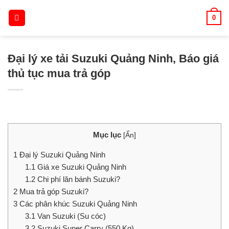
Skip
0
to
content
Đại lý xe tải Suzuki Quảng Ninh, Báo giá
thủ tục mua trả góp
Mục lục
[
Ẩn
]
1
Đại lý Suzuki Quảng Ninh
1.1
Giá xe Suzuki Quảng Ninh
1.2
Chi phí lăn bánh Suzuki?
2
Mua trả góp Suzuki?
3
Các phân khúc Suzuki Quảng Ninh
3.1
Van Suzuki (Su cóc)
3.2
Suzuki Super Carry (550 Kg)