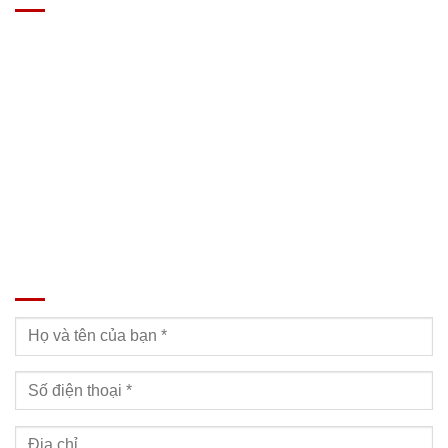
Địa chỉ: Nam Từ Liêm, Hanoi, Vietnam
SĐT: 09814.15.112
Email: Muabanxe28@gmail.com
ĐĂNG KÝ TƯ VẤN