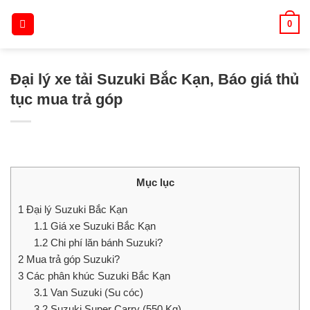
Skip
0
to
content
Đại lý xe tải Suzuki Bắc Kạn, Báo giá thủ
tục mua trả góp
Mục lục
1
Đại lý Suzuki Bắc Kạn
1.1
Giá xe Suzuki Bắc Kạn
1.2
Chi phí lăn bánh Suzuki?
2
Mua trả góp Suzuki?
3
Các phân khúc Suzuki Bắc Kạn
3.1
Van Suzuki (Su cóc)
3.2
Suzuki Super Carry (550 Kg)