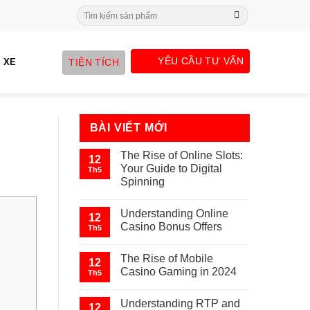
Search
for:
YÊU CẦU TƯ VẤN
TIỆN TÍCH
 XE
BÀI VIẾT MỚI
The Rise of Online Slots:
12
Your Guide to Digital
Th5
Spinning
Understanding Online
12
Casino Bonus Offers
Th5
The Rise of Mobile
12
Casino Gaming in 2024
Th5
Understanding RTP and
12