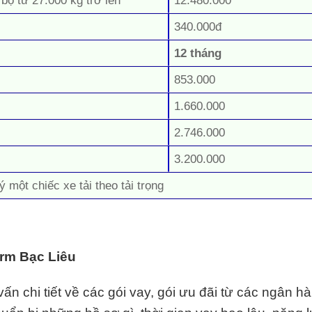
 bộ từ 27.000 kg trở lên
12.480.000
340.000đ
12 tháng
853.000
1.660.000
2.746.000
3.200.000
ý một chiếc xe tải theo tải trọng
Srm Bạc Liêu
n chi tiết về các gói vay, gói ưu đãi từ các ngân h