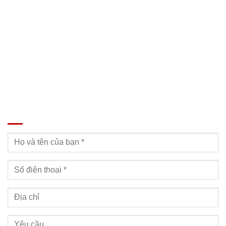
SĐT: 09814.15.112
Email: Muabanxe28@gmail.com
ĐĂNG KÝ TƯ VẤN