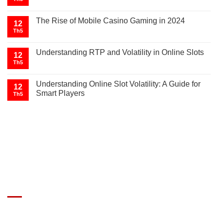
The Rise of Mobile Casino Gaming in 2024
12
Th5
Understanding RTP and Volatility in Online Slots
12
Th5
Understanding Online Slot Volatility: A Guide for
12
Smart Players
Th5
GIÁ XE Ô TÔ TẢI
Địa chỉ: Nam Từ Liêm, Hanoi, Vietnam