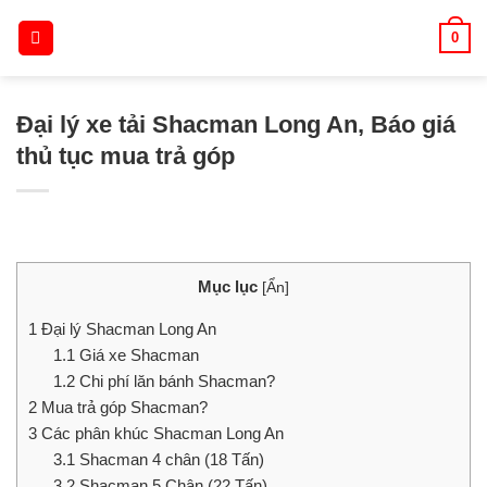
Skip
0
to
content
Đại lý xe tải Shacman Long An, Báo giá
thủ tục mua trả góp
Mục lục
[
Ẩn
]
1
Đại lý Shacman Long An
1.1
Giá xe Shacman
1.2
Chi phí lăn bánh Shacman?
2
Mua trả góp Shacman?
3
Các phân khúc Shacman Long An
3.1
Shacman 4 chân (18 Tấn)
3.2
Shacman 5 Chân (22 Tấn)