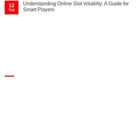
Understanding Online Slot Volatility: A Guide for
12
Smart Players
Th5
GIÁ XE Ô TÔ TẢI
Địa chỉ: Nam Từ Liêm, Hanoi, Vietnam
SĐT: 09814.15.112
Email: Muabanxe28@gmail.com