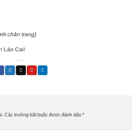
ới chân trang)
 Lào Cai!
i.
Các trường bắt buộc được đánh dấu
*