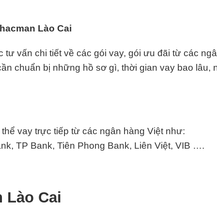
 Shacman Lào Cai
ư vấn chi tiết về các gói vay, gói ưu đãi từ các ng
p cần chuẩn bị những hồ sơ gì, thời gian vay bao lâu,
hể vay trực tiếp từ các ngân hàng Việt như:
k, TP Bank, Tiên Phong Bank, Liên Việt,
VIB
….
 Lào Cai