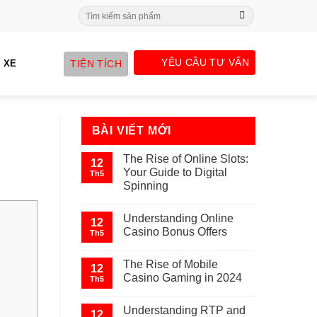
Search
for:
YÊU CẦU TƯ VẤN
TIỆN TÍCH
 XE
BÀI VIẾT MỚI
The Rise of Online Slots:
12
Your Guide to Digital
Th5
Spinning
Understanding Online
12
Casino Bonus Offers
Th5
The Rise of Mobile
12
Casino Gaming in 2024
Th5
Understanding RTP and
12