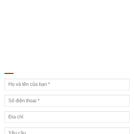
SĐT: 09814.15.112
Email: Muabanxe28@gmail.com
ĐĂNG KÝ TƯ VẤN