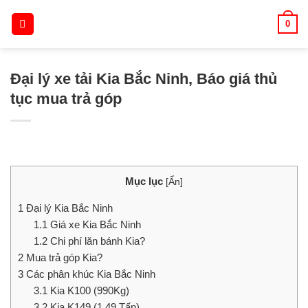
Skip
0
to
content
Đại lý xe tải Kia Bắc Ninh, Báo giá thủ
tục mua trả góp
Mục lục
[
Ẩn
]
1
Đại lý Kia Bắc Ninh
1.1
Giá xe Kia Bắc Ninh
1.2
Chi phí lăn bánh Kia?
2
Mua trả góp Kia?
3
Các phân khúc Kia Bắc Ninh
3.1
Kia K100 (990Kg)
3.2
Kia K149 (1.49 Tấn)