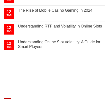
The Rise of Mobile Casino Gaming in 2024
12
Th5
Understanding RTP and Volatility in Online Slots
12
Th5
Understanding Online Slot Volatility: A Guide for
12
Smart Players
Th5
GIÁ XE Ô TÔ TẢI
Địa chỉ: Nam Từ Liêm, Hanoi, Vietnam