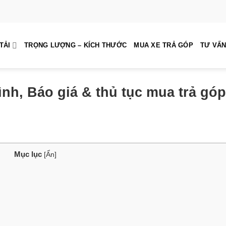
TẢI
TRỌNG LƯỢNG – KÍCH THƯỚC
MUA XE TRẢ GÓP
TƯ VẤN
ình, Báo giá & thủ tục mua trả góp
Mục lục
[
Ẩn
]