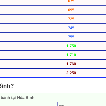
675
695
725
745
755
1.750
1.710
1.760
2.250
Bình?
n bánh tại Hòa Bình