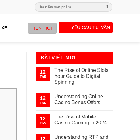
Search
for:
YÊU CẦU TƯ VẤN
TIỆN TÍCH
 XE
BÀI VIẾT MỚI
The Rise of Online Slots:
12
Your Guide to Digital
Th5
Spinning
Understanding Online
12
Casino Bonus Offers
Th5
The Rise of Mobile
12
Casino Gaming in 2024
Th5
Understanding RTP and
12