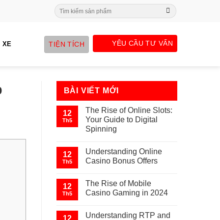
Search
for:
YÊU CẦU TƯ VẤN
TIỆN TÍCH
 XE
p
BÀI VIẾT MỚI
The Rise of Online Slots:
12
Your Guide to Digital
Th5
Spinning
Understanding Online
12
Casino Bonus Offers
Th5
The Rise of Mobile
12
Casino Gaming in 2024
Th5
Understanding RTP and
12