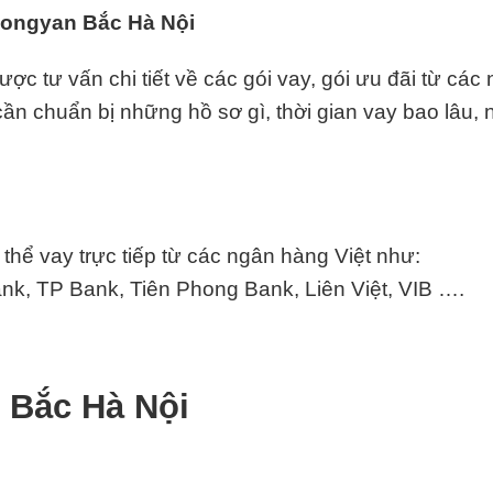
 Hongyan Bắc Hà Nội
c tư vấn chi tiết về các gói vay, gói ưu đãi từ các
p cần chuẩn bị những hồ sơ gì, thời gian vay bao lâu,
hể vay trực tiếp từ các ngân hàng Việt như:
k, TP Bank, Tiên Phong Bank, Liên Việt,
VIB
….
 Bắc Hà Nội