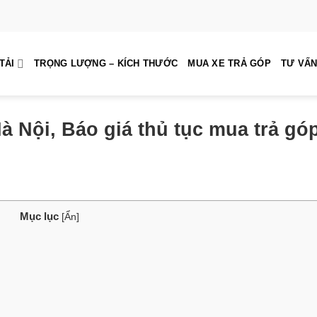
TẢI
TRỌNG LƯỢNG – KÍCH THƯỚC
MUA XE TRẢ GÓP
TƯ VẤN
à Nội, Báo giá thủ tục mua trả gó
Mục lục
[
Ẩn
]