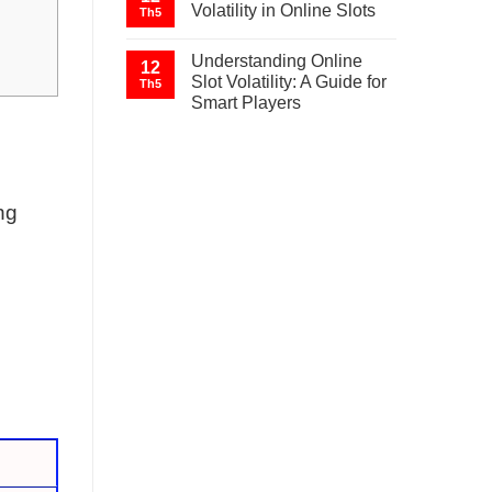
Volatility in Online Slots
Th5
Understanding Online
12
Slot Volatility: A Guide for
Th5
Smart Players
ng