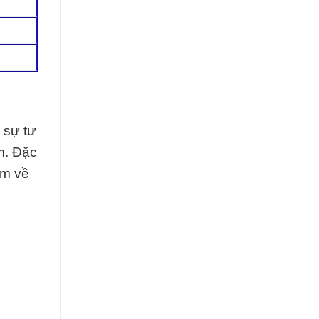
 sự tư
m. Đặc
èm về