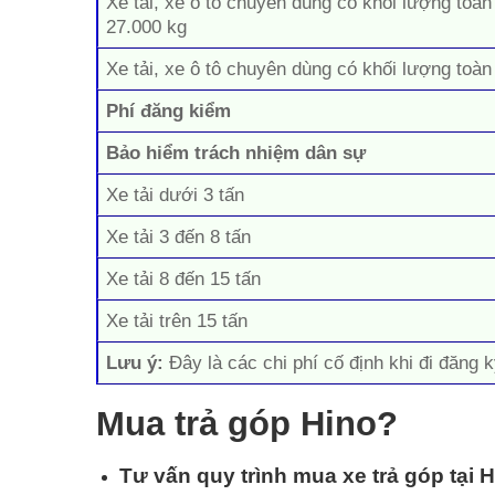
Xe tải, xe ô tô chuyên dùng có khối lượng toàn
27.000 kg
Xe tải, xe ô tô chuyên dùng có khối lượng toàn
Phí đăng kiểm
Bảo hiểm trách nhiệm dân sự
Xe tải dưới 3 tấn
Xe tải 3 đến 8 tấn
Xe tải 8 đến 15 tấn
Xe tải trên 15 tấn
Lưu ý:
Đây là các chi phí cố định khi đi đăng k
Mua trả góp Hino?
Tư vấn quy trình mua xe trả góp tại 