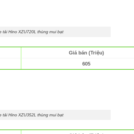
e tải Hino XZU720L thùng mui bạt
Giá bán (Triệu)
605
e tải Hino XZU352L thùng mui bạt