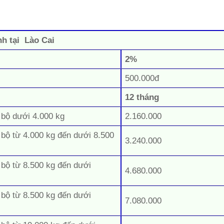
nh tại Lào Cai
2%
500.000đ
12 tháng
 bộ dưới 4.000 kg
2.160.000
 bộ từ 4.000 kg đến dưới 8.500
3.240.000
 bộ từ 8.500 kg đến dưới
4.680.000
 bộ từ 8.500 kg đến dưới
7.080.000