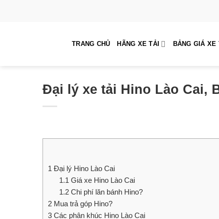
Skip
to
content
TRANG CHỦ
HÃNG XE TẢI
BẢNG GIÁ XE 
Đại lý xe tải Hino Lào Cai,
1
Đại lý Hino Lào Cai
1.1
Giá xe Hino Lào Cai
1.2
Chi phí lăn bánh Hino?
2
Mua trả góp Hino?
3
Các phân khúc Hino Lào Cai