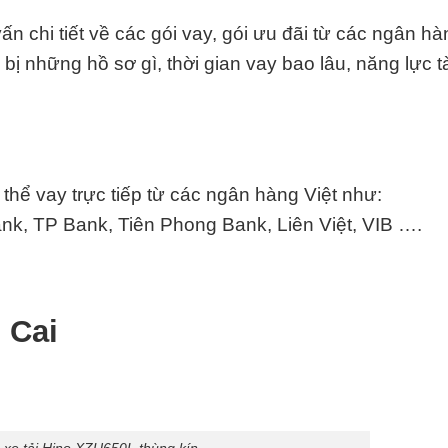
n chi tiết về các gói vay, gói ưu đãi từ các ngân hà
 bị những hồ sơ gì, thời gian vay bao lâu, năng lực t
hể vay trực tiếp từ các ngân hàng Việt như:
k, TP Bank, Tiên Phong Bank, Liên Việt,
VIB
….
 Cai
 xe tải Hino XZU650L thùng kín