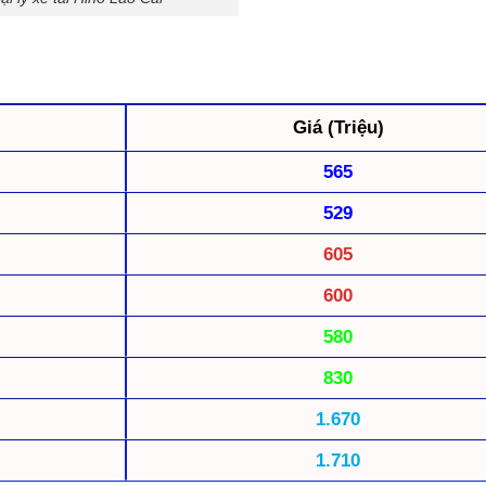
Giá (Triệu)
565
529
605
600
580
830
1.670
1.710