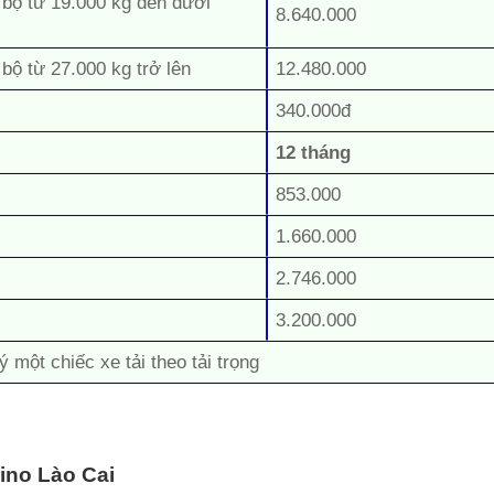
 bộ từ 19.000 kg đến dưới
8.640.000
 bộ từ 27.000 kg trở lên
12.480.000
340.000đ
12 tháng
853.000
1.660.000
2.746.000
3.200.000
ý một chiếc xe tải theo tải trọng
Hino Lào Cai