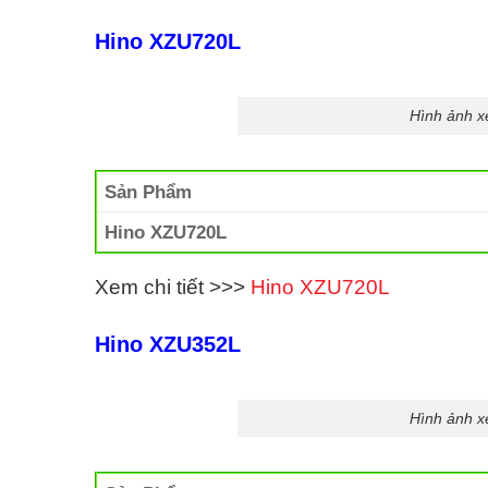
Hino XZU720L
Hình ảnh x
Sản Phẩm
Hino XZU720L
Xem chi tiết >>>
Hino XZU720L
Hino XZU352L
Hình ảnh x