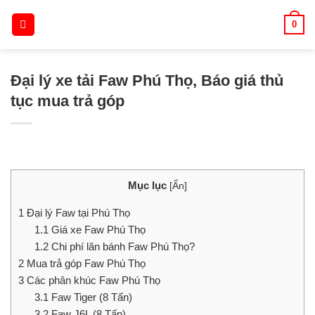
Skip
0
to
content
Đại lý xe tải Faw Phú Thọ, Báo giá thủ
tục mua trả góp
Mục lục
[
Ẩn
]
1
Đại lý Faw tại Phú Thọ
1.1
Giá xe Faw Phú Thọ
1.2
Chi phí lăn bánh Faw Phú Thọ?
2
Mua trả góp Faw Phú Thọ
3
Các phân khúc Faw Phú Thọ
3.1
Faw Tiger (8 Tấn)
3.2
Faw J6L (8 Tấn)