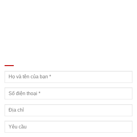
Email: Muabanxe28@gmail.com
ĐĂNG KÝ TƯ VẤN