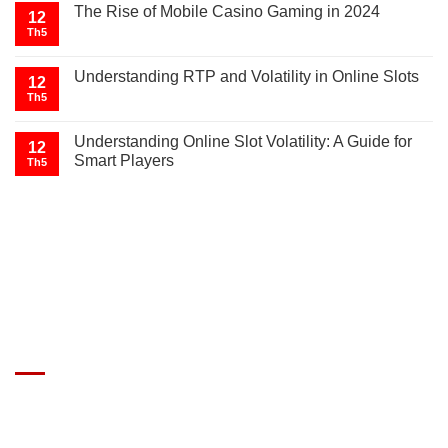
The Rise of Mobile Casino Gaming in 2024
12
Th5
Understanding RTP and Volatility in Online Slots
12
Th5
Understanding Online Slot Volatility: A Guide for
12
Smart Players
Th5
GIÁ XE Ô TÔ TẢI
Địa chỉ: Nam Từ Liêm, Hanoi, Vietnam
SĐT: 09814.15.112