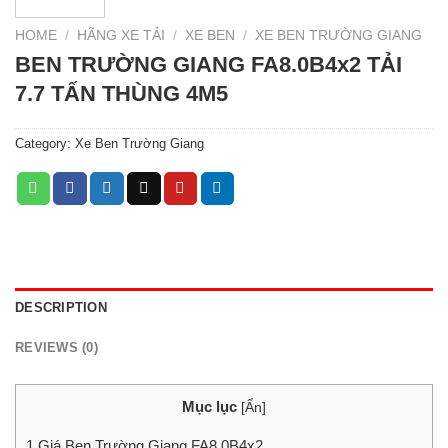
HOME
/
HÃNG XE TẢI
/
XE BEN
/
XE BEN TRƯỜNG GIANG
BEN TRƯỜNG GIANG FA8.0B4x2 TẢI
7.7 TẤN THÙNG 4M5
Category:
Xe Ben Trường Giang
DESCRIPTION
REVIEWS (0)
Mục lục
[
Ẩn
]
1
Giá Ben Trường Giang FA8.0B4x2