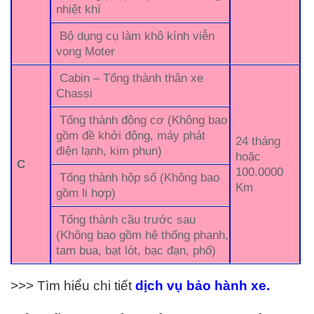
nhiệt khí
Bộ dụng cụ làm khô kính viễn
vọng Moter
Cabin – Tổng thành thân xe
Chassi
Tổng thành động cơ (Không bao
gồm đề khởi động, máy phát
24 tháng
điện lạnh, kim phun)
hoặc
C
100.0000
Tổng thành hộp số (Không bao
Km
gồm li hợp)
Tổng thành cầu trước sau
(Không bao gồm hệ thống phanh,
tam bua, bạt lót, bạc đạn, phố)
>>> Tìm hiểu chi tiết
dịch vụ
b
ảo
h
ành xe.