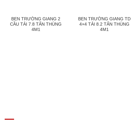
BEN TRƯỜNG GIANG 2
BEN TRƯỜNG GIANG TD
CẦU TẢI 7.8 TẤN THÙNG
4×4 TẢI 8.2 TẤN THÙNG
4M1
4M1
GIÁ XE Ô TÔ TẢI
Địa chỉ: Nam Từ Liêm, Hanoi, Vietnam
SĐT: 09814.15.112