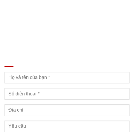
Email: Muabanxe28@gmail.com
ĐĂNG KÝ TƯ VẤN