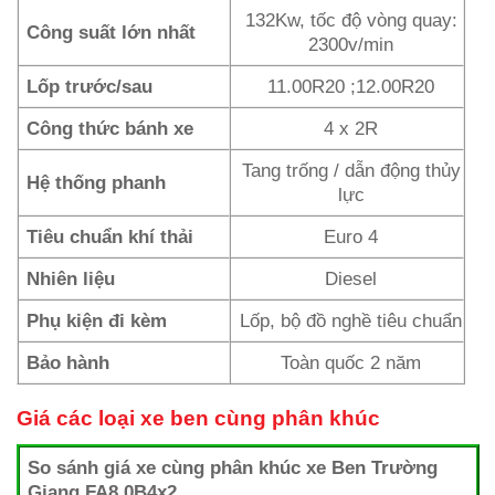
132Kw, tốc độ vòng quay:
Công suất lớn nhất
2300v/min
Lốp trước/sau
11.00R20 ;12.00R20
Công thức bánh xe
4 x 2R
Tang trống / dẫn động thủy
Hệ thống phanh
lực
Tiêu chuẩn khí thải
Euro 4
Nhiên liệu
Diesel
Phụ kiện đi kèm
Lốp, bộ đồ nghề tiêu chuẩn
Bảo hành
Toàn quốc 2 năm
Giá các loại xe ben cùng phân khúc
So sánh giá xe cùng phân khúc xe Ben Trường
Giang FA8.0B4x2