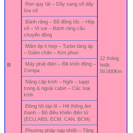
Ron quy lát – Dây sang số dây
lừa số
Bánh răng – Bộ đồng tốc – Hộp
số – Vi sai – Bánh răng cầu
chuyển động
Mâm ép li hợp – Turbo tăng áp
– Giảm chấn – Kim phun
12 tháng
Máy phát điện – Đề khởi động –
B
hoặc
Compa
50.000Km
Nâng cấp kính – Ngồi – tappi
trong & ngoài cabin – Các loại
kính
Đồng hồ táp lô – Hệ thống âm
thanh – Bộ điều khiển điện tử
(ECU,ABS, ECM, CAN, BCM)
Phương pháp nạp nhiệt – Tăng