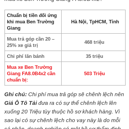
Chuẩn bị tiền đối ứng
khi mua Ben Trường
Hà Nội, TpHCM, Tỉnh
Giang
Mua trả góp cần 20 –
468 triệu
25% xe giá trị
Chi phí lăn bánh
35 triệu
Mua xe Ben Trường
Giang FA8.0B4x2 cần
503 Triệu
chuẩn bị:
Ghi chú:
Chi phí mua trả góp sẽ chênh lệch nên
Giá Ô Tô Tải
đưa ra có sự thể chênh lệch lên
xuống 20 Triệu tùy thuộc hồ sơ khách hàng. Vì
sao lại có sự chênh lệch cho vay này là do mỗi
cá nhân, doanh nghiệp có một hồ sơ thẩm định