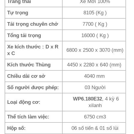
Trang thái
Xe Mới 100%
Tự trọng
8105 (Kg )
Tải trọng chuyên chở
7700 ( Kg )
Tổng tải trọng
16000 ( Kg )
Xe kích thước : D x R
6800 x 2500 x 3070 (mm)
x C
Kích thước Thùng
4450 x 2280 x 640 (mm)
Chiều dài cơ sở
4040 mm
Số người được phép:
03 Người
WP6.180E32
, 4 kỳ 6
Loại động cơ:
xilanh
Thể tích làm việc:
6750 cm3
Hộp số:
06 số tiến & 01 số lùi