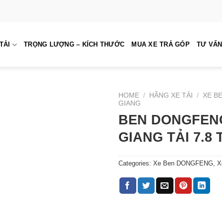
TẢI
TRỌNG LƯỢNG – KÍCH THƯỚC
MUA XE TRẢ GÓP
TƯ VẤN
HOME
/
HÃNG XE TẢI
/
XE B
GIANG
BEN DONGFEN
GIANG TẢI 7.8
Categories:
Xe Ben DONGFENG
,
X