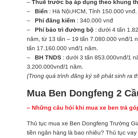
–
Thuế trước bạ áp dụng theo khung t
–
Biển
: Hà Nội,HCM, Tỉnh 150.000 vnđ.
–
Phí đăng kiểm
: 340.000 vnđ
–
Phí bảo trì đường bộ
: dưới 4 tấn 1.8
năm, từ 13 tấn – 19 tấn 7.080.000 vnđ/1 n
tấn 17.160.000 vnđ/1 năm.
–
BH TNDS
: dưới 3 tấn 853.000vnđ/1 nă
3.200.000vnđ/1 năm.
(Trong quá trình đăng ký sẽ phát sinh ra t
Mua Ben Dongfeng 2 Cầu
– Những câu hỏi khi mua xe ben trả gó
Thủ tục mua xe Ben Dongfeng Trường Gian
tiền ngân hàng là bao nhiêu? Thủ tục va