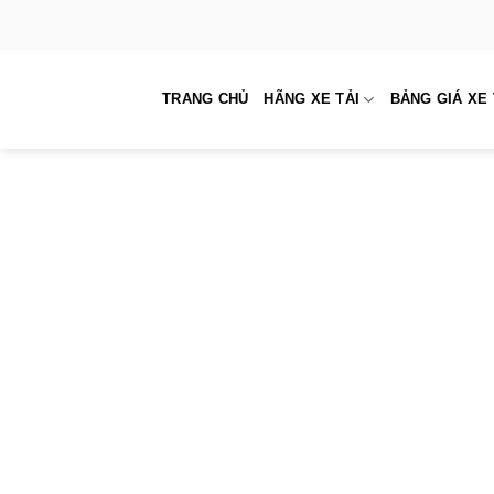
Skip
to
content
TRANG CHỦ
HÃNG XE TẢI
BẢNG GIÁ XE 