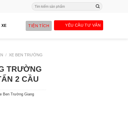
Search
for:
YÊU CẦU TƯ VẤN
TIỆN TÍCH
 XE
EN
/
XE BEN TRƯỜNG
G TRƯỜNG
 TẤN 2 CẦU
e Ben Trường Giang