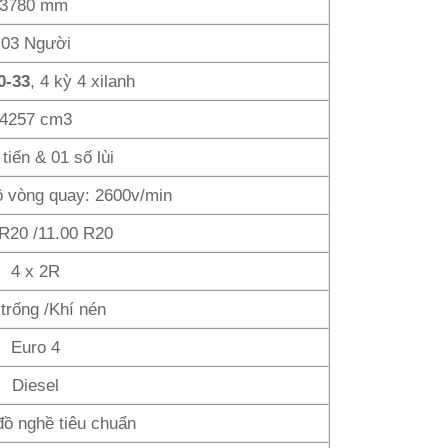
3780 mm
03 Người
0-33
, 4 kỳ 4 xilanh
4257 cm3
tiến & 01 số lùi
ộ vòng quay: 2600v/min
 R20 /11.00 R20
4 x 2R
 trống /Khí nén
Euro 4
Diesel
đồ nghề tiêu chuẩn