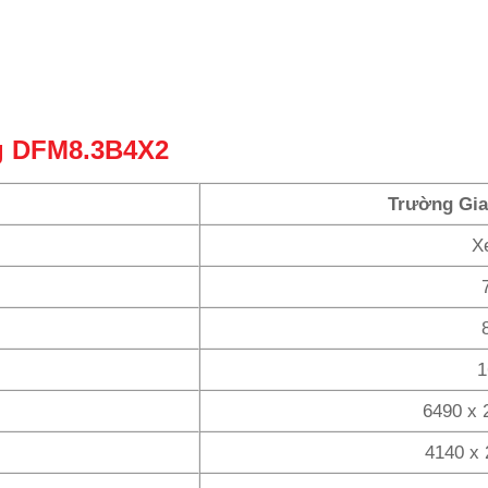
g DFM8.3B4X2
Trường Gi
X
1
6490 x 
4140 x