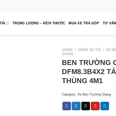
TẢI
TRỌNG LƯỢNG – KÍCH THƯỚC
MUA XE TRẢ GÓP
TƯ VẤN
HOME
/
HÃNG XE TẢI
/
XE B
GIANG
BEN TRƯỜNG 
DFM8.3B4X2 TẢ
THÙNG 4M1
Category:
Xe Ben Trường Giang