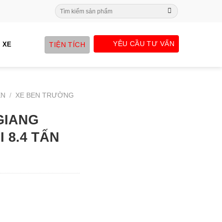
Search
for:
YÊU CẦU TƯ VẤN
TIỆN TÍCH
 XE
EN
/
XE BEN TRƯỜNG
GIANG
I 8.4 TẤN