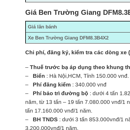
Giá Ben Trường Giang DFM8.3B
Giá lăn bánh
Xe Ben Trường Giang DFM8.3B4X2
Chi phí, đăng ký, kiểm tra các dòng xe 
–
Thuế trước bạ áp dụng theo khung t
–
Biển
: Hà Nội,HCM, Tỉnh 150.000 vnđ.
–
Phí đăng kiểm
: 340.000 vnđ
–
Phí bảo trì đường bộ
: dưới 4 tấn 1.8
năm, từ 13 tấn – 19 tấn 7.080.000 vnđ/1 n
tấn 17.160.000 vnđ/1 năm.
–
BH TNDS
: dưới 3 tấn 853.000vnđ/1 nă
3.200.000vnđ/1 năm.