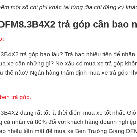
hêm một số chi phí khác tại từng địa chỉ đăng ký khá
DFM8.3B4X2 trả góp cần bao 
p:
4X2 trả góp bao lâu? Trả bao nhiêu tiền để nhận x
 mua xe cần những gì? Nợ xấu có mua xe trả góp kh
hư thế nào? Ngân hàng thẩm định mua xe trả góp n
ben trả góp.
4X2 đang rất tốt là thời điểm mua xe tốt nhất. Giớ
g cá nhân và 80% đối với khách hàng doanh nghiệp,
bao nhiêu tiền mặt để mua xe Ben Trường Giang D