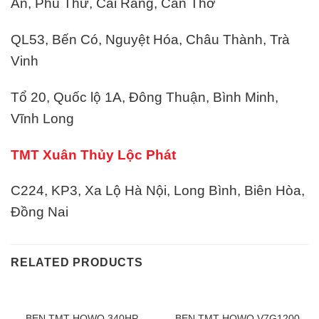
An, Phú Thứ, Cái Răng, Cần Thơ
QL53, Bến Có, Nguyệt Hóa, Châu Thành, Trà
Vinh
Tổ 20, Quốc lộ 1A, Đông Thuận, Bình Minh,
Vĩnh Long
TMT Xuân Thủy Lộc Phát
C224, KP3, Xa Lộ Hà Nội, Long Bình, Biên Hòa,
Đồng Nai
RELATED PRODUCTS
BEN TMT HOWO 340HP
BEN TMT HOWO V7G1200