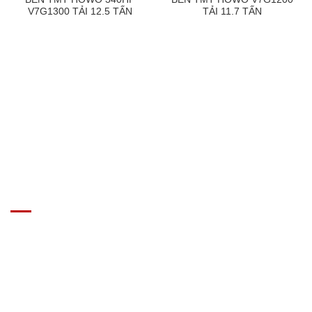
V7G1300 TẢI 12.5 TẤN
TẢI 11.7 TẤN
GIÁ XE Ô TÔ TẢI
Địa chỉ: Nam Từ Liêm, Hanoi, Vietnam
SĐT: 09814.15.112
Email: Muabanxe28@gmail.com