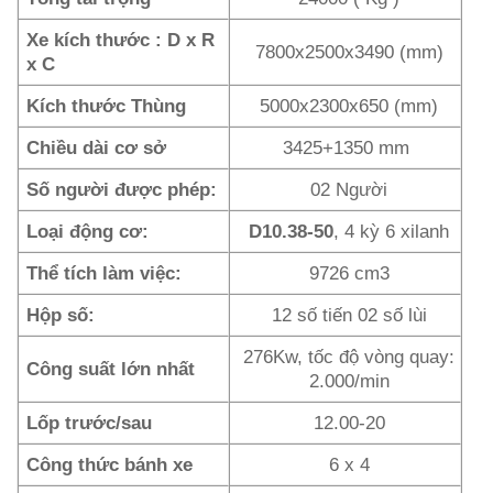
Xe kích thước : D x R
7800x2500x3490 (mm)
x C
Kích thước Thùng
5000x2300x650 (mm)
Chiều dài cơ sở
3425+1350 mm
Số người được phép:
02 Người
Loại động cơ:
D10.38-50
, 4 kỳ 6 xilanh
Thể tích làm việc:
9726 cm3
Hộp số:
12 số tiến 02 số lùi
276Kw, tốc độ vòng quay:
Công suất lớn nhất
2.000/min
Lốp trước/sau
12.00-20
Công thức bánh xe
6 x 4