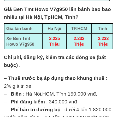
Giá Ben Tmt Howo V7g950 lăn bánh bao bao
nhiêu tại Hà Nội, TpHCM, Tỉnh?
Giá lăn bánh
Hà Nội
TP.HCM
Tỉnh
Xe Ben Tmt
2.235
2.232
2.233
Howo V7g950
Triệu
Triệu
Triệu
Chi phí, đăng ký, kiểm tra các dòng xe (bắt
buộc)
.
–
Thuế trước bạ áp dụng theo khung thuế
:
2% giá trị xe
–
Biển
: Hà Nội,HCM, Tỉnh 150.000 vnđ.
–
Phí đăng kiểm
: 340.000 vnđ
–
Phí bảo trì đường bộ
: dưới 4 tấn 1.820.000