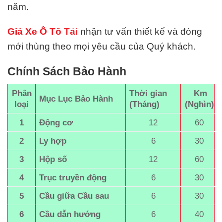
năm.
Giá Xe Ô Tô Tải
nhận tư vấn thiết kế và đóng
mới thùng theo mọi yêu cầu của Quý khách.
Chính Sách Bảo Hành
Phân
Thời gian
Km
Mục Lục Bảo Hành
loại
(Tháng)
(Nghìn)
1
Động cơ
12
60
2
Ly hợp
6
30
3
Hộp số
12
60
4
Trục truyền động
6
30
5
Cầu giữa Cầu sau
6
30
6
Cầu dẫn hướng
6
40