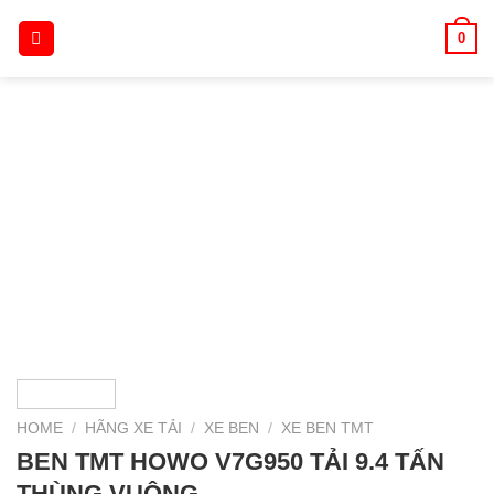
Skip
0
to
content
HOME
/
HÃNG XE TẢI
/
XE BEN
/
XE BEN TMT
BEN TMT HOWO V7G950 TẢI 9.4 TẤN
THÙNG VUÔNG