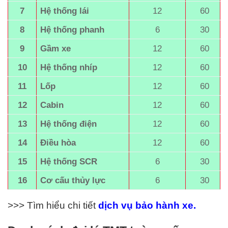
7
Hệ thống lái
12
60
8
Hệ thống phanh
6
30
9
Gầm xe
12
60
10
Hệ thống nhíp
12
60
11
Lốp
12
60
12
Cabin
12
60
13
Hệ thống điện
12
60
14
Điều hòa
12
60
15
Hệ thống SCR
6
30
16
Cơ cấu thủy lực
6
30
>>> Tìm hiểu chi tiết
dịch vụ b
ảo hành xe.