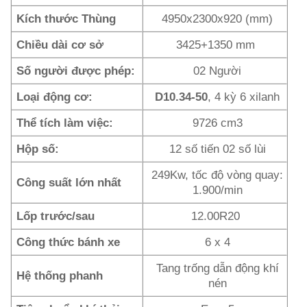
Kích thước Thùng
4950x2300x920 (mm)
Chiều dài cơ sở
3425+1350 mm
Số người được phép:
02 Người
Loại động cơ:
D10.34-50
, 4 kỳ 6 xilanh
Thể tích làm việc:
9726 cm3
Hộp số:
12 số tiến 02 số lùi
249Kw, tốc độ vòng quay:
Công suất lớn nhất
1.900/min
Lốp trước/sau
12.00R20
Công thức bánh xe
6 x 4
Tang trống dẫn động khí
Hệ thống phanh
nén