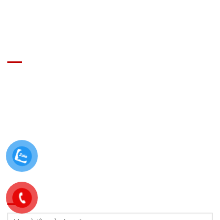
GIÁ XE Ô TÔ TẢI
Địa chỉ: Nam Từ Liêm, Hanoi, Vietnam
SĐT: 09814.15.112
Email: Muabanxe28@gmail.com
ĐĂNG KÝ TƯ VẤN