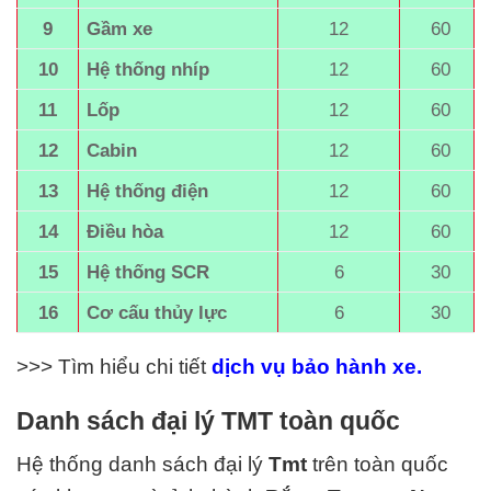
9
Gầm xe
12
60
10
Hệ thống nhíp
12
60
11
Lốp
12
60
12
Cabin
12
60
13
Hệ thống điện
12
60
14
Điều hòa
12
60
15
Hệ thống SCR
6
30
16
Cơ cấu thủy lực
6
30
>>> Tìm hiểu chi tiết
dịch vụ b
ảo hành xe.
Danh sách đại lý TMT toàn quốc
Hệ thống danh sách đại lý
Tmt
trên toàn quốc