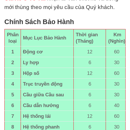
mới thùng theo mọi yêu cầu của Quý khách.
Chính Sách Bảo Hành
Phân
Thời gian
Km
Mục Lục Bảo Hành
loại
(Tháng)
(Nghìn)
1
Động cơ
12
60
2
Ly hợp
6
30
3
Hộp số
12
60
4
Trục truyền động
6
30
5
Cầu giữa Cầu sau
6
30
6
Cầu dẫn hướng
6
40
7
Hệ thống lái
12
60
8
Hệ thống phanh
6
30