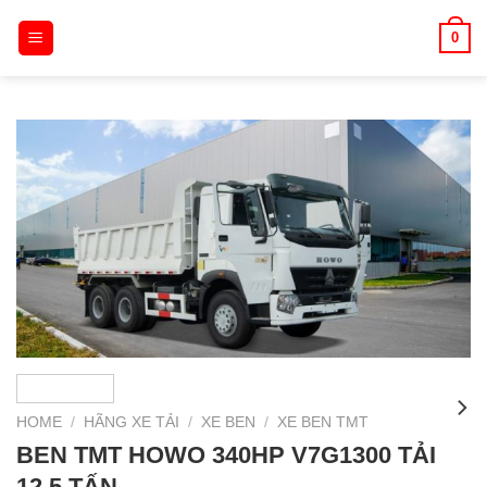
Skip
0
to
content
HOME
/
HÃNG XE TẢI
/
XE BEN
/
XE BEN TMT
BEN TMT HOWO 340HP V7G1300 TẢI
12.5 TẤN