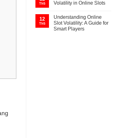
Volatility in Online Slots
Th5
Understanding Online
12
Slot Volatility: A Guide for
Th5
Smart Players
mang