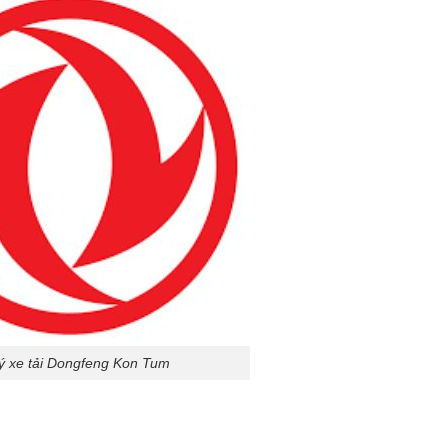
lý xe tải Dongfeng Kon Tum