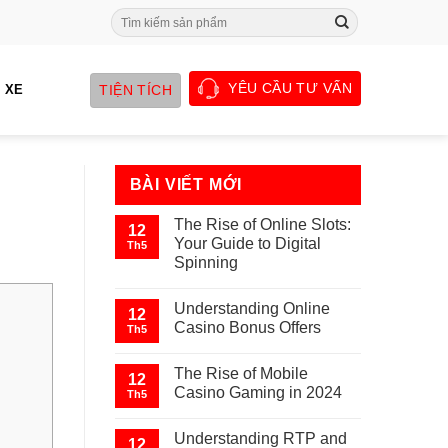
Search
for:
YÊU CẦU TƯ VẤN
TIỆN TÍCH
 XE
BÀI VIẾT MỚI
The Rise of Online Slots:
12
Your Guide to Digital
Th5
Spinning
Understanding Online
12
Casino Bonus Offers
Th5
The Rise of Mobile
12
Casino Gaming in 2024
Th5
Understanding RTP and
12