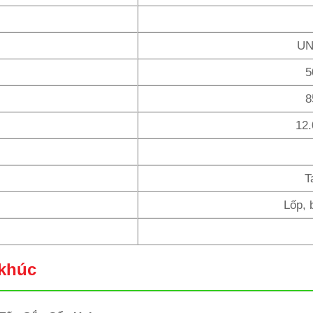
UN
5
8
12.
Ta
Lốp, 
 khúc