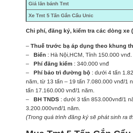
Giá lăn bánh Tmt
Xe Tmt 5 Tấn Gắn Cẩu Unic
Chi phí, đăng ký, kiểm tra các dòng xe 
–
Thuế trước bạ áp dụng theo khung t
–
Biển
: Hà Nội,HCM, Tỉnh 150.000 vnđ.
–
Phí đăng kiểm
: 340.000 vnđ
–
Phí bảo trì đường bộ
: dưới 4 tấn 1.8
năm, từ 13 tấn – 19 tấn 7.080.000 vnđ/1 n
tấn 17.160.000 vnđ/1 năm.
–
BH TNDS
: dưới 3 tấn 853.000vnđ/1 nă
3.200.000vnđ/1 năm.
(Trong quá trình đăng ký sẽ phát sinh ra t