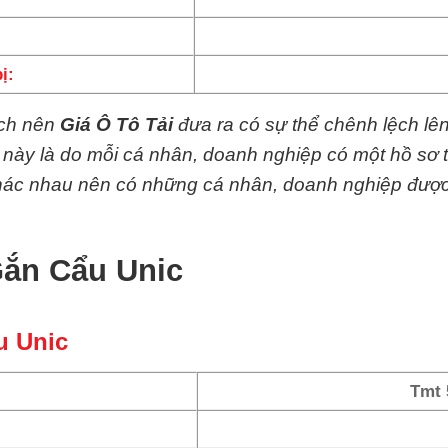
ị:
ệch nên
Giá Ô Tô Tải
đưa ra có sự thể chênh lệch lê
y này là do mỗi cá nhân, doanh nghiệp có một hồ sơ 
 khác nhau nên có những cá nhân, doanh nghiệp đượ
Gắn Cẩu Unic
u Unic
Tmt 