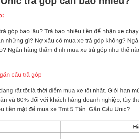
Unic trả góp cần bao nhiêu?
p:
ả góp bao lâu? Trả bao nhiêu tiền để nhận xe chạy?
ần những gì? Nợ xấu có mua xe trả góp không? Ngâ
o? Ngân hàng thẩm định mua xe trả góp như thế n
gắn cẩu trả góp
ang rất tốt là thời điểm mua xe tốt nhất. Giới hạn 
hân và 80% đối với khách hàng doanh nghiệp, tùy t
iêu tiền mặt để mua xe Tmt 5 Tấn Gắn Cẩu Unic?
Hà