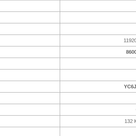
1192
860
YC6J
132 