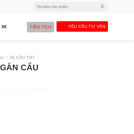
Search
for:
YÊU CẦU TƯ VẤN
TIỆN TÍCH
 XE
ẨU
/
XE CẨU TMT
N GẮN CẨU