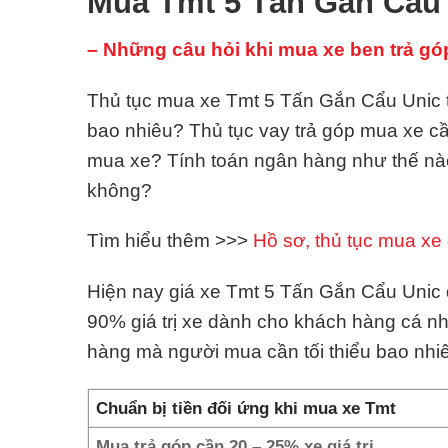
Mua Tmt 5 Tấn Gắn Cẩu 
– Những câu hỏi khi mua xe ben trả gó
Thủ tục mua xe Tmt 5 Tấn Gắn Cẩu Unic tr
bao nhiêu? Thủ tục vay trả góp mua xe c
mua xe? Tính toán ngân hàng như thế nà
không?
Tìm hiểu thêm >>>
Hồ sơ, thủ tục mua xe 
Hiện nay giá xe Tmt 5 Tấn Gắn Cẩu Unic đ
90% giá trị xe dành cho khách hàng cá n
hàng mà người mua cần tối thiểu bao nh
Chuẩn bị tiền đối ứng khi mua xe Tmt
Mua trả góp cần 20 – 25% xe giá trị