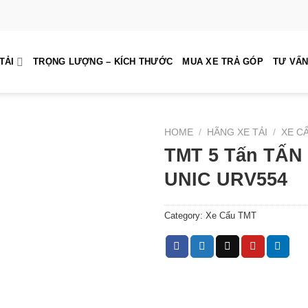
TẢI
TRỌNG LƯỢNG – KÍCH THƯỚC
MUA XE TRẢ GÓP
TƯ VẤN
HOME
/
HÃNG XE TẢI
/
XE C
TMT 5 Tấn TẤ
UNIC URV554
Category:
Xe Cẩu TMT