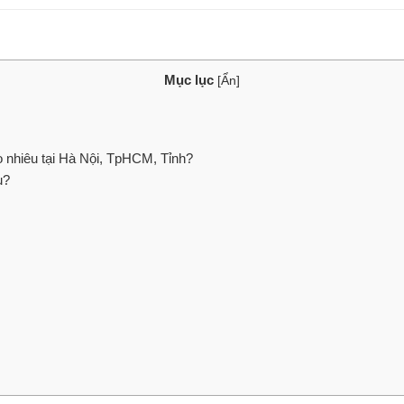
Mục lục
[
Ẩn
]
 nhiêu tại Hà Nội, TpHCM, Tỉnh?
u?