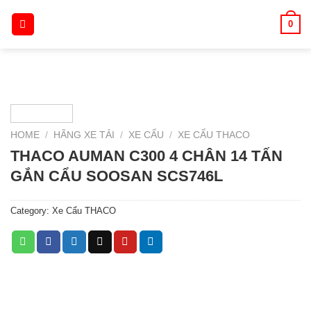
Skip
0
to
content
HOME
/
HÃNG XE TẢI
/
XE CẨU
/
XE CẨU THACO
THACO AUMAN C300 4 CHÂN 14 TẤN
GẮN CẨU SOOSAN SCS746L
Category:
Xe Cẩu THACO