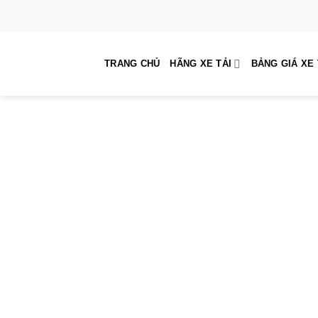
Skip
to
content
TRANG CHỦ
HÃNG XE TẢI
BẢNG GIÁ XE 