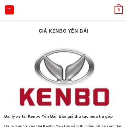
Skip
0
to
content
GIÁ KENBO YÊN BÁI
Đại lý xe tải Kenbo Yên Bái, Báo giá thủ tục mua trả góp
Đại lý Kenbo Yên Bái Kenbo Yên Bái nắm thị phần rất cao với dải