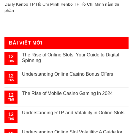
Đại lý Kenbo TP Hồ Chí Minh Kenbo TP Hồ Chí Minh nắm thị
phần
BÀI VIẾT MỚI
The Rise of Online Slots: Your Guide to Digital
12
Spinning
Th5
Understanding Online Casino Bonus Offers
12
Th5
The Rise of Mobile Casino Gaming in 2024
12
Th5
Understanding RTP and Volatility in Online Slots
12
Th5
Understanding Online Slot Volatility: A Guide for