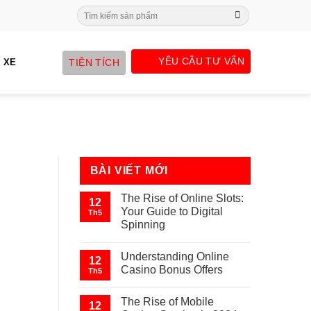
Search
for:
YÊU CẦU TƯ VẤN
TIỆN TÍCH
 XE
BÀI VIẾT MỚI
The Rise of Online Slots:
12
Your Guide to Digital
Th5
Spinning
Understanding Online
12
Casino Bonus Offers
Th5
The Rise of Mobile
12