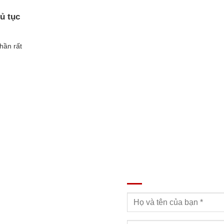
ủ tục
hần rất
ĐĂNG KÝ TƯ VẤN