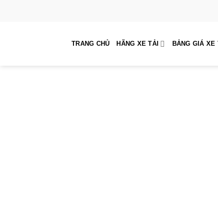
Skip
to
content
TRANG CHỦ
HÃNG XE TẢI
BẢNG GIÁ XE 