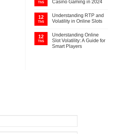
Casino Gaming in 2024
Th5
Understanding RTP and
12
Volatility in Online Slots
Th5
Understanding Online
12
Slot Volatility: A Guide for
Th5
Smart Players