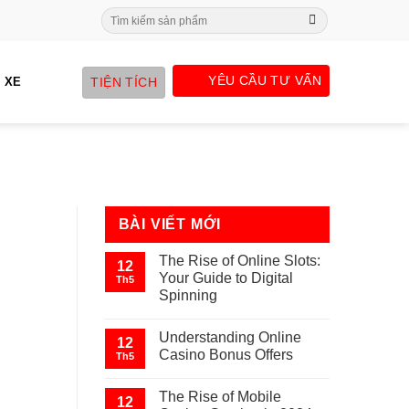
Search
for:
YÊU CẦU TƯ VẤN
TIỆN TÍCH
 XE
BÀI VIẾT MỚI
The Rise of Online Slots:
12
Your Guide to Digital
Th5
Spinning
Understanding Online
12
Casino Bonus Offers
Th5
The Rise of Mobile
12