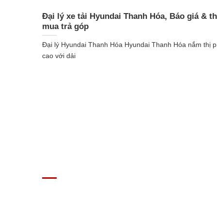
Đại lý xe tải Hyundai Thanh Hóa, Báo giá & th
mua trả góp
Đại lý Hyundai Thanh Hóa Hyundai Thanh Hóa nắm thị p
cao với dải
GIÁ XE Ô TÔ TẢI
Địa chỉ: Nam Từ Liêm, Hanoi, Vietnam
SĐT: 09814.15.112