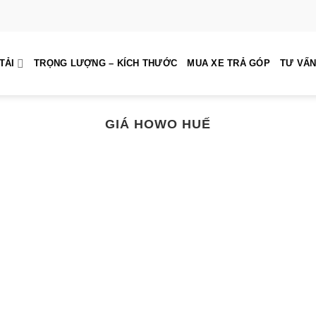
TẢI
TRỌNG LƯỢNG – KÍCH THƯỚC
MUA XE TRẢ GÓP
TƯ VẤN
GIÁ HOWO HUẾ