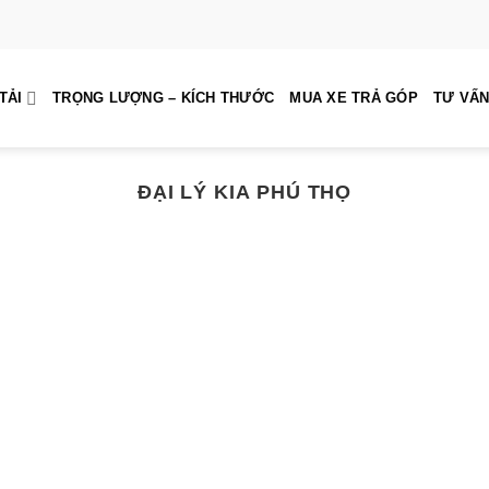
TẢI
TRỌNG LƯỢNG – KÍCH THƯỚC
MUA XE TRẢ GÓP
TƯ VẤN
ĐẠI LÝ KIA PHÚ THỌ