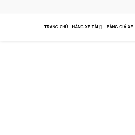
Skip
to
content
TRANG CHỦ
HÃNG XE TẢI
BẢNG GIÁ XE 