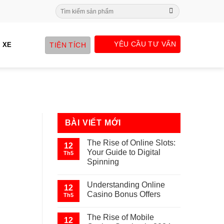
Search
for:
YÊU CẦU TƯ VẤN
TIỆN TÍCH
 XE
BÀI VIẾT MỚI
The Rise of Online Slots:
12
Your Guide to Digital
Th5
Spinning
Understanding Online
12
Casino Bonus Offers
Th5
The Rise of Mobile
12