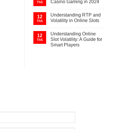
Casino Gaming in 2024
Th5
Understanding RTP and
12
Volatility in Online Slots
Th5
Understanding Online
12
Slot Volatility: A Guide for
Th5
Smart Players