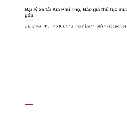
Đại lý xe tải Kia Phú Thọ, Báo giá thủ tục mua
góp
Đại lý Kia Phú Thọ Kia Phú Thọ nắm thị phần rất cao với 
GIÁ XE Ô TÔ TẢI
Địa chỉ: Nam Từ Liêm, Hanoi, Vietnam
SĐT: 09814.15.112