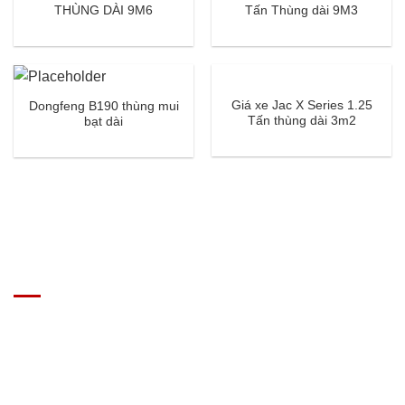
THÙNG DÀI 9M6
Tấn Thùng dài 9M3
Giá xe Jac X Series 1.25
Dongfeng B190 thùng mui
Tấn thùng dài 3m2
bạt dài
GIÁ XE Ô TÔ TẢI
Địa chỉ: Nam Từ Liêm, Hanoi, Vietnam
SĐT: 09814.15.112
Email: Muabanxe28@gmail.com