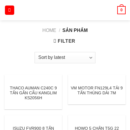
Skip
0
to
content
HOME
/
SẢN PHẨM
FILTER
THACO AUMAN C240C 9
VM MOTOR FN129L4 TẢI 9
TẤN GẮN CẨU KANGLIM
TẤN THÙNG DÀI 7M
KS2056H
ISUZU FVR900 8 TẤN
HOWO 5 CHÂN T5G 22