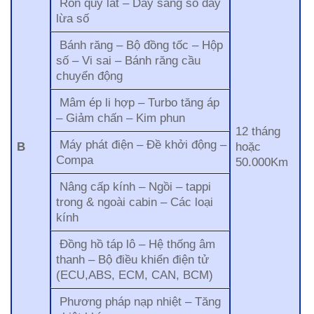
Ron quy lát – Dây sang số dây
lừa số
Bánh răng – Bộ đồng tốc – Hộp
số – Vi sai – Bánh răng cầu
chuyển động
Mâm ép li hợp – Turbo tăng áp
– Giảm chấn – Kim phun
12 tháng
Máy phát điện – Đề khởi động –
B
hoặc
Compa
50.000Km
Nâng cấp kính – Ngồi – tappi
trong & ngoài cabin – Các loại
kính
Đồng hồ táp lô – Hệ thống âm
thanh – Bộ điều khiển điện tử
(ECU,ABS, ECM, CAN, BCM)
Phương pháp nạp nhiệt – Tăng