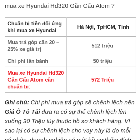
mua xe Hyundai Hd320 Gắn Cẩu Atom ?
Chuẩn bị tiền đối ứng
Hà Nội, TpHCM, Tỉnh
khi mua xe Hyundai
Mua trả góp cần 20 –
512 triệu
25% xe giá trị
Chi phí lăn bánh
50 triệu
Mua xe Hyundai Hd320
Gắn Cẩu Atom cần
572 Triệu
chuẩn bị:
Ghi chú:
Chi phí mua trả góp sẽ chênh lệch nên
Giá Ô Tô Tải
đưa ra có sự thể chênh lệch lên
xuống 30 Triệu tùy thuộc hồ sơ khách hàng. Vì
sao lại có sự chênh lệch cho vay này là do mỗi
cá nhân, doanh nghiệp có một hồ sơ thẩm định