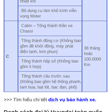
nhiệt khí
Bộ dụng cụ làm khô kính viễn
vọng Moter
Cabin – Tổng thành thân xe
Chassi
Tổng thành động cơ (Không bao
gồm đề khởi động, máy phát
36 tháng
điện lạnh, kim phun)
hoặc
C
100.0000
Tổng thành hộp số (Không bao
Km
gồm li hợp)
Tổng thành cầu trước sau
(Không bao gồm hệ thống phanh,
tam bua, bạt lót, bạc đạn, phố)
>>> Tìm hiểu chi tiết
dịch vụ b
ảo hành xe.