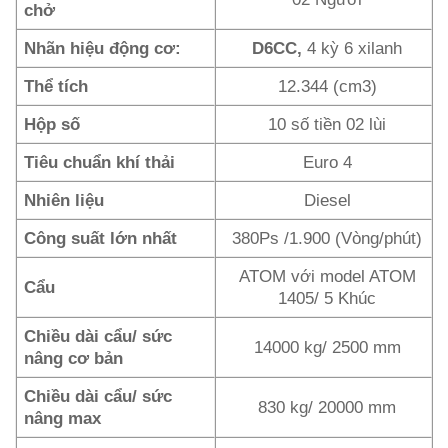
chở
Nhãn hiệu động cơ:
D6CC,
4 kỳ 6 xilanh
Thể tích
12.344 (cm3)
Hộp số
10 số tiền 02 lùi
Tiêu chuẩn khí thải
Euro 4
Nhiên liệu
Diesel
Công suất lớn nhất
380Ps /1.900 (Vòng/phút)
ATOM với model ATOM
Cẩu
1405/ 5 Khúc
Chiều dài cẩu/ sức
14000 kg/ 2500 mm
nâng cơ bản
Chiều dài cẩu/ sức
830 kg/ 20000 mm
nâng max