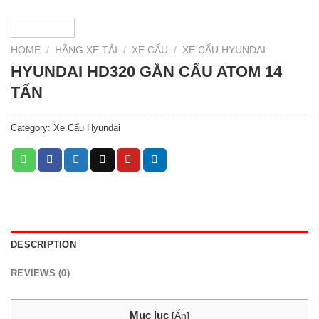
HOME
/
HÃNG XE TẢI
/
XE CẨU
/
XE CẨU HYUNDAI
HYUNDAI HD320 GẮN CẨU ATOM 14
TẤN
Category:
Xe Cẩu Hyundai
DESCRIPTION
REVIEWS (0)
Mục lục
[
Ẩn
]