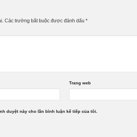
i.
Các trường bắt buộc được đánh dấu
*
Trang web
ình duyệt này cho lần bình luận kế tiếp của tôi.