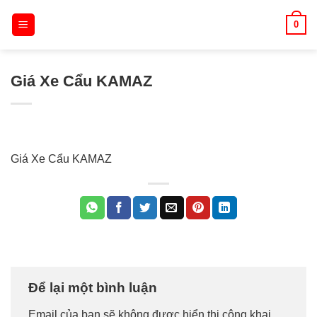
Skip
0
to
content
Giá Xe Cẩu KAMAZ
Giá Xe Cẩu KAMAZ
Để lại một bình luận
Email của bạn sẽ không được hiển thị công khai.