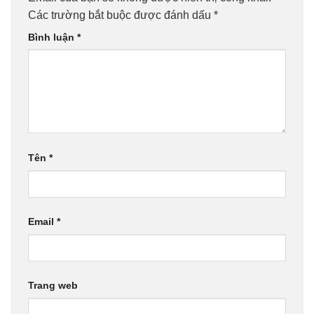
Các trường bắt buộc được đánh dấu
*
Bình luận
*
Tên
*
Email
*
Trang web