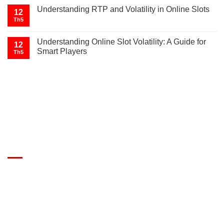
Understanding RTP and Volatility in Online Slots
12
Th5
Understanding Online Slot Volatility: A Guide for
12
Smart Players
Th5
GIÁ XE Ô TÔ TẢI
Địa chỉ: Nam Từ Liêm, Hanoi, Vietnam
SĐT: 09814.15.112
Email: Muabanxe28@gmail.com