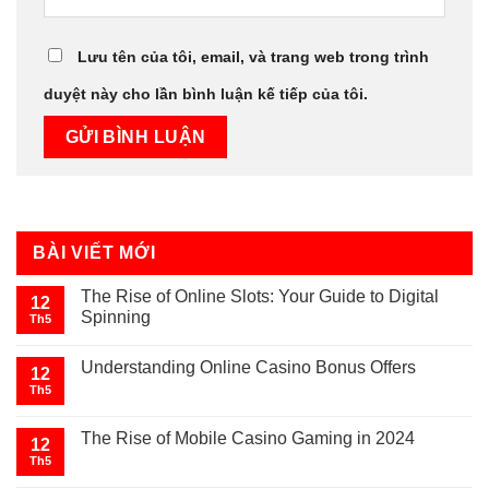
Lưu tên của tôi, email, và trang web trong trình
duyệt này cho lần bình luận kế tiếp của tôi.
BÀI VIẾT MỚI
The Rise of Online Slots: Your Guide to Digital
12
Spinning
Th5
Understanding Online Casino Bonus Offers
12
Th5
The Rise of Mobile Casino Gaming in 2024
12
Th5