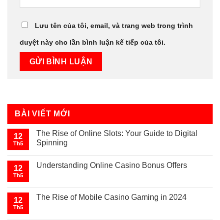
Lưu tên của tôi, email, và trang web trong trình
duyệt này cho lần bình luận kế tiếp của tôi.
BÀI VIẾT MỚI
The Rise of Online Slots: Your Guide to Digital
12
Spinning
Th5
Understanding Online Casino Bonus Offers
12
Th5
The Rise of Mobile Casino Gaming in 2024
12
Th5