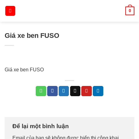
Skip
0
to
content
Giá xe ben FUSO
Giá xe ben FUSO
Để lại một bình luận
Email của bạn sẽ không được hiển thị công khai.