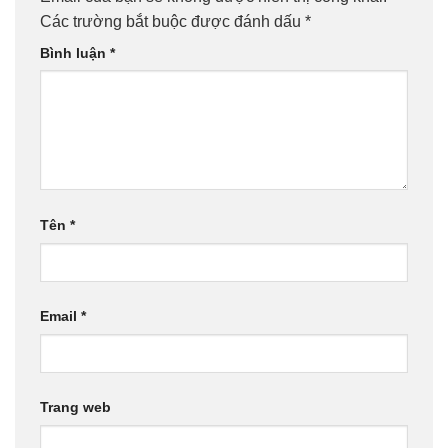
Các trường bắt buộc được đánh dấu
*
Bình luận
*
Tên
*
Email
*
Trang web