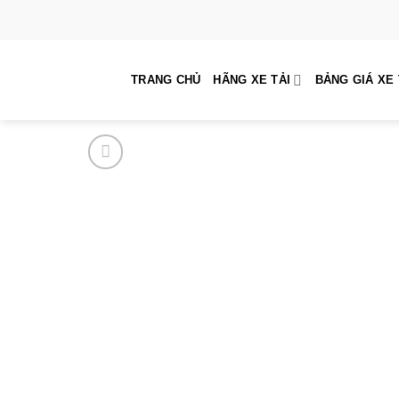
Skip
to
content
TRANG CHỦ
HÃNG XE TẢI
BẢNG GIÁ XE 