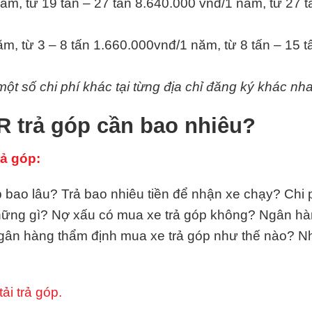
ăm, từ 19 tấn – 27 tấn 8.640.000 vnđ/1 năm, từ 27 t
m, từ 3 – 8 tấn 1.660.000vnđ/1 năm, từ 8 tấn – 15 
ột số chi phí khác tại từng địa chỉ đăng ký khác nha
R trả góp cần bao nhiêu?
rả góp:
 bao lâu? Trả bao nhiêu tiền để nhận xe chạy? Chi p
những gì? Nợ xấu có mua xe trả góp không? Ngân hà
gân hàng thẩm định mua xe trả góp như thế nào? 
ải trả góp.