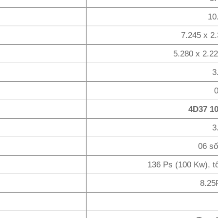
10
7.245 x 2
5.280 x 2.2
3
4D37 1
3
06 số 
136 Ps (100 Kw), t
8.25