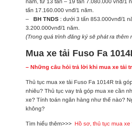
năm, từ 13 tấn – 19 tấn 7.080.000 vnđ/1 n
tấn 17.160.000 vnđ/1 năm.
–
BH TNDS
: dưới 3 tấn 853.000vnđ/1 nă
3.200.000vnđ/1 năm.
(Trong quá trình đăng ký sẽ phát ra thêm m
Mua xe tải Fuso Fa 1014
– Những câu hỏi trả lời khi mua xe tải t
Thủ tục mua xe tải Fuso Fa 1014R trả góp
nhiêu? Thủ tục vay trả góp mua xe cần 
xe? Tính toán ngân hàng như thế nào? N
không?
Tìm hiểu thêm>>>
Hồ sơ, thủ tục mua xe t