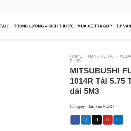
TẢI
TRỌNG LƯỢNG – KÍCH THƯỚC
MUA XE TRẢ GÓP
TƯ VẤN
HOME
/
HÃNG XE TẢI
/
XE Đ
FUSO
MITSUBUSHI F
1014R Tải 5.75
dài 5M3
Category:
Đầu Kéo FUSO