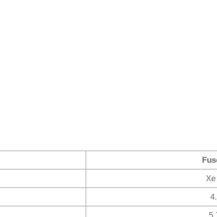
Fus
Xe
4
5.