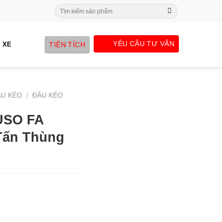
Search
for:
YÊU CẦU TƯ VẤN
TIỆN TÍCH
 XE
ẦU KÉO
/
ĐẦU KÉO
USO FA
 Tấn Thùng