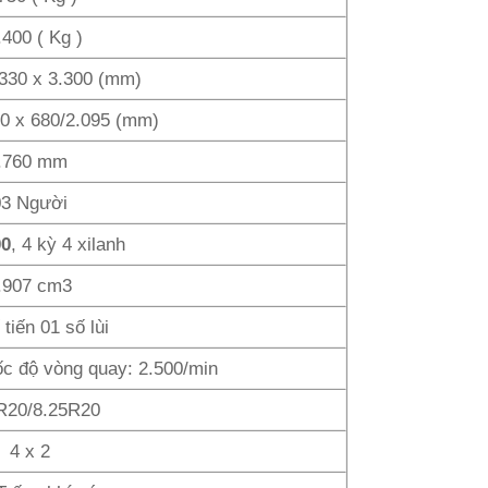
.400 ( Kg )
.330 x 3.300 (mm)
20 x 680/2.095 (mm)
.760 mm
03 Người
00
, 4 kỳ 4 xilanh
.907 cm3
tiến 01 số lùi
ốc độ vòng quay: 2.500/min
R20/8.25R20
4 x 2