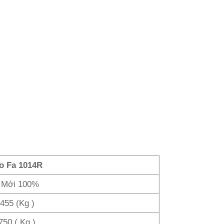
o Fa 1014R
 Mới 100%
.455 (Kg )
750 ( Kg )