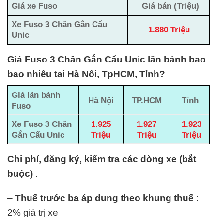
Giá xe Fuso
Giá bán (Triệu)
Xe Fuso 3 Chân Gắn Cẩu
1.880 Triệu
Unic
Giá Fuso 3 Chân Gắn Cẩu Unic lăn bánh bao
bao nhiêu tại Hà Nội, TpHCM, Tỉnh?
Giá lăn bánh
Hà Nội
TP.HCM
Tỉnh
Fuso
Xe Fuso 3 Chân
1.925
1.927
1.923
Gắn Cẩu Unic
Triệu
Triệu
Triệu
Chi phí, đăng ký, kiểm tra các dòng xe (bắt
buộc)
.
–
Thuế trước bạ áp dụng theo khung thuế
:
2% giá trị xe