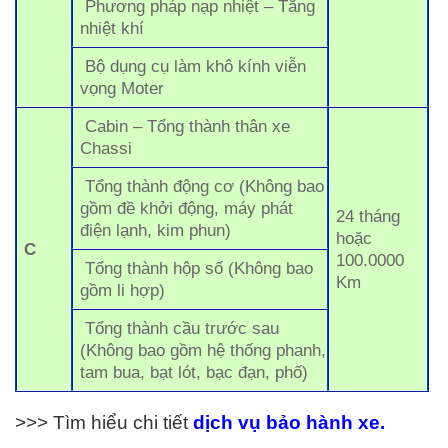
Phương pháp nạp nhiệt – Tăng
nhiệt khí
Bộ dụng cụ làm khô kính viễn
vọng Moter
Cabin – Tổng thành thân xe
Chassi
Tổng thành động cơ (Không bao
gồm đề khởi động, máy phát
24 tháng
điện lạnh, kim phun)
hoặc
C
100.0000
Tổng thành hộp số (Không bao
Km
gồm li hợp)
Tổng thành cầu trước sau
(Không bao gồm hệ thống phanh,
tam bua, bạt lót, bạc đạn, phố)
>>> Tìm hiểu chi tiết
dịch vụ b
ảo hành xe.