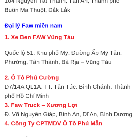
104 Nguyễn Tất Thành, Tân An, Thành phố
Buôn Ma Thuột, Đắk Lắk
Đại lý Faw miền nam
1. Xe Ben FAW Vũng Tàu
Quốc lộ 51, Khu phố Mỹ, Đường Ấp Mỹ Tân,
Phường, Tân Thành, Bà Rịa – Vũng Tàu
2. Ô Tô Phú Cường
D7/14A QL1A, TT. Tân Túc, Bình Chánh, Thành
phố Hồ Chí Minh
3. Faw Truck – Xương Lợi
Đ. Võ Nguyên Giáp, Bình An, Dĩ An, Bình Dương
4. Công Ty CPTMDV Ô Tô Phú Mẫn