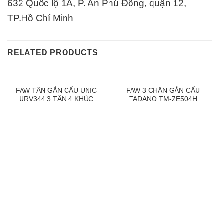
632 Quốc lộ 1A, P. An Phú Đông, quận 12,
TP.Hồ Chí Minh
RELATED PRODUCTS
FAW TẤN GẮN CẨU UNIC
FAW 3 CHÂN GẮN CẨU
URV344 3 TẤN 4 KHÚC
TADANO TM-ZE504H