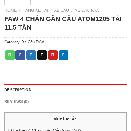
HOME
/
HÃNG XE TẢI
/
XE CẨU
/
XE CẨU FAW
FAW 4 CHÂN GẮN CẨU ATOM1205 TẢI
11.5 TẤN
Category:
Xe Cẩu FAW
DESCRIPTION
REVIEWS (0)
Mục lục
[
Ẩn
]
1
Giá Faw 4 Chân Gắn Cẩu Atom1205