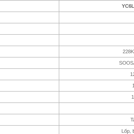
YC6L
228K
SOOSA
1
1
Ta
Lốp, 