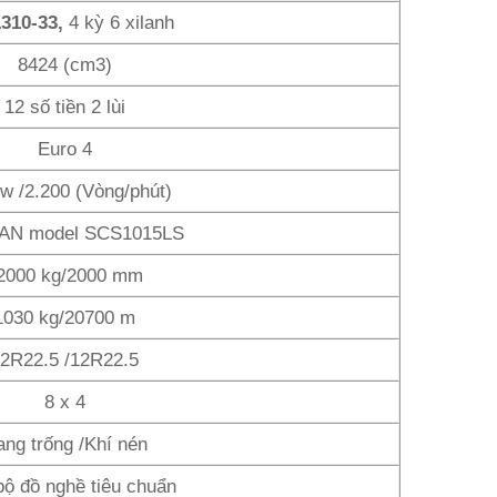
310-33,
4 kỳ 6 xilanh
8424 (cm3)
12 số tiền 2 lùi
Euro 4
w /2.200 (Vòng/phút)
N model SCS1015LS
2000 kg/2000 mm
1030 kg/20700 m
2R22.5 /12R22.5
8 x 4
ng trống /Khí nén
bộ đồ nghề tiêu chuẩn