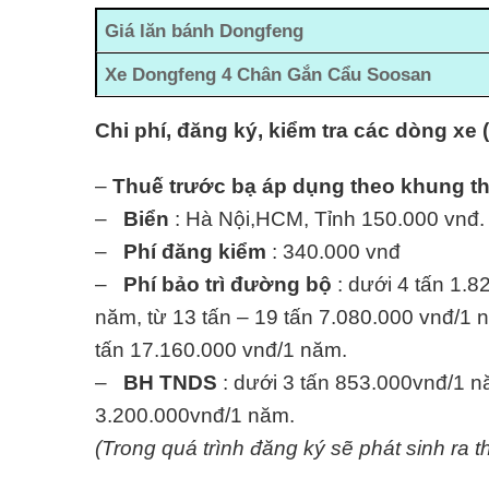
Giá lăn bánh Dongfeng
Xe
Dongfeng 4 Chân Gắn Cẩu Soosan
Chi phí, đăng ký, kiểm tra các dòng xe 
–
Thuế trước bạ áp dụng theo khung t
–
Biển
: Hà Nội,HCM, Tỉnh 150.000 vnđ.
–
Phí đăng kiểm
: 340.000 vnđ
–
Phí bảo trì đường bộ
: dưới 4 tấn 1.8
năm, từ 13 tấn – 19 tấn 7.080.000 vnđ/1 n
tấn 17.160.000 vnđ/1 năm.
–
BH TNDS
: dưới 3 tấn 853.000vnđ/1 nă
3.200.000vnđ/1 năm.
(Trong quá trình đăng ký sẽ phát sinh ra t