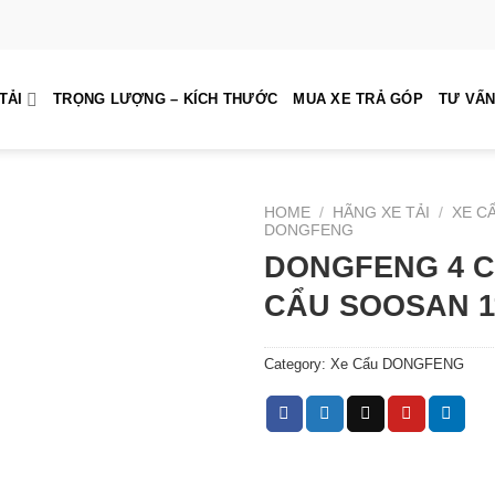
TẢI
TRỌNG LƯỢNG – KÍCH THƯỚC
MUA XE TRẢ GÓP
TƯ VẤN
HOME
/
HÃNG XE TẢI
/
XE C
DONGFENG
DONGFENG 4 
CẨU SOOSAN 1
Category:
Xe Cẩu DONGFENG