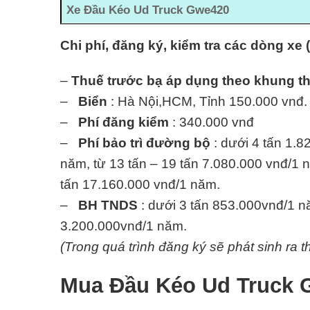
Xe Đầu Kéo Ud Truck Gwe420
Chi phí, đăng ký, kiểm tra các dòng xe 
–
Thuế trước bạ áp dụng theo khung t
–
Biển
: Hà Nội,HCM, Tỉnh 150.000 vnđ.
–
Phí đăng kiểm
: 340.000 vnđ
–
Phí bảo trì đường bộ
: dưới 4 tấn 1.8
năm, từ 13 tấn – 19 tấn 7.080.000 vnđ/1 n
tấn 17.160.000 vnđ/1 năm.
–
BH TNDS
: dưới 3 tấn 853.000vnđ/1 nă
3.200.000vnđ/1 năm.
(Trong quá trình đăng ký sẽ phát sinh ra t
Mua Đầu Kéo Ud Truck G