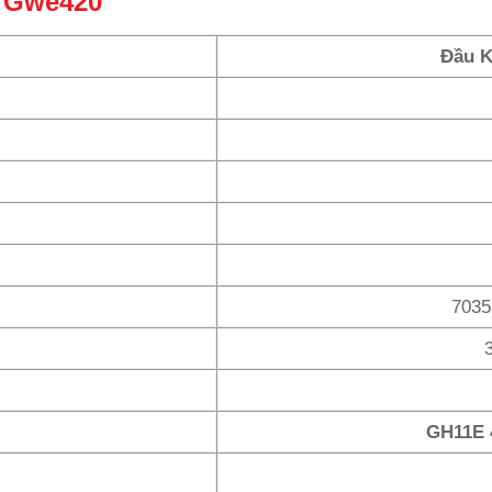
k Gwe420
Đầu K
7035
GH11E 