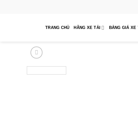
Skip
to
content
TRANG CHỦ
HÃNG XE TẢI
BẢNG GIÁ XE 