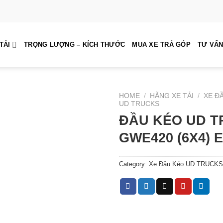
TẢI
TRỌNG LƯỢNG – KÍCH THƯỚC
MUA XE TRẢ GÓP
TƯ VẤN
HOME
/
HÃNG XE TẢI
/
XE Đ
UD TRUCKS
ĐẦU KÉO UD 
GWE420 (6X4) 
Category:
Xe Đầu Kéo UD TRUCKS