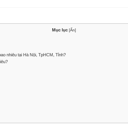
Mục lục
[
Ẩn
]
ao nhiêu tại Hà Nội, TpHCM, Tỉnh?
iêu?