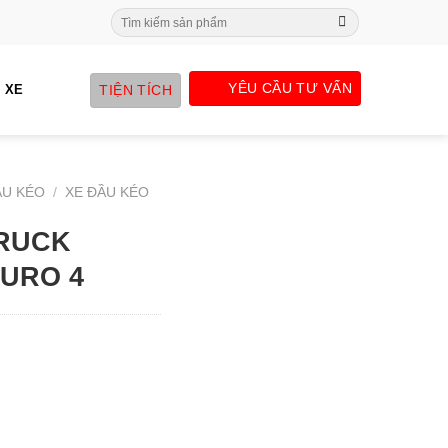
Search
for:
YÊU CẦU TƯ VẤN
TIỆN TÍCH
 XE
ẦU KÉO
/
XE ĐẦU KÉO
TRUCK
EURO 4