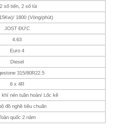
2 số tiến, 2 số lùi
15Kw)/ 1800 (Vòng/phút)
JOST ĐỨC
4.63
Euro 4
Diesel
gestone 315/80R22.5
6 x 4R
, khí nén tuần hoàn/ Lốc kê
bộ đồ nghề tiêu chuẩn
Toàn quốc 2 năm