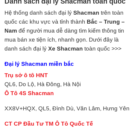
Danh sách đại lý Shacman toàn quốc
Hệ thống danh sách đại lý
Shacman
trên toàn
quốc các khu vực và tỉnh thành
Bắc – Trung –
Nam
để người mua dễ dàng tìm kiếm thông tin
mua bán xe tiện ích, nhanh gọn. Dưới đây là
danh sách đại lý
Xe
Shacman
toàn quốc >>>
Đại lý Shacman miền bắc
Trụ sở ô tô HNT
QL6, Do Lộ, Hà Đông, Hà Nội
Ô Tô 4S Shacman
XX8V+HQX, QL5, Đình Dù, Văn Lâm, Hưng Yên
CT CP Đầu Tư TM Ô Tô Quốc Tế