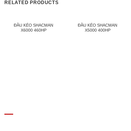
RELATED PRODUCTS
ĐẦU KÉO SHACMAN
ĐẦU KÉO SHACMAN
X6000 460HP
X5000 400HP
GIÁ XE Ô TÔ TẢI
Địa chỉ: Nam Từ Liêm, Hanoi, Vietnam