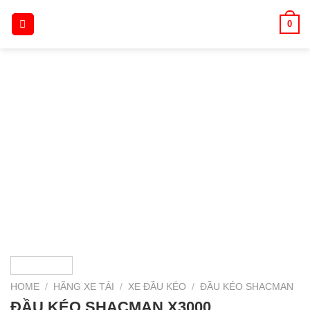
Skip
0
to
content
HOME
/
HÃNG XE TẢI
/
XE ĐẦU KÉO
/
ĐẦU KÉO SHACMAN
ĐẦU KÉO SHACMAN X3000