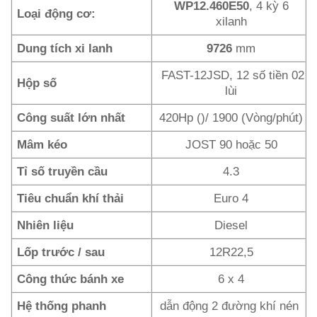
WP12.460E50
, 4 kỳ 6
Loại động cơ:
xilanh
Dung tích xi lanh
9726
mm
FAST-12JSD, 12 số tiền 02
Hộp số
lùi
Công suất lớn nhất
420Hp ()/ 1900 (Vòng/phút)
Mâm kéo
JOST 90 hoặc 50
Tỉ số truyền cầu
4.3
Tiêu chuẩn khí thải
Euro 4
Nhiên liệu
Diesel
Lốp trước / sau
12R22,5
Công thức bánh xe
6 x 4
Hệ thống phanh
dẫn động 2 đường khí nén