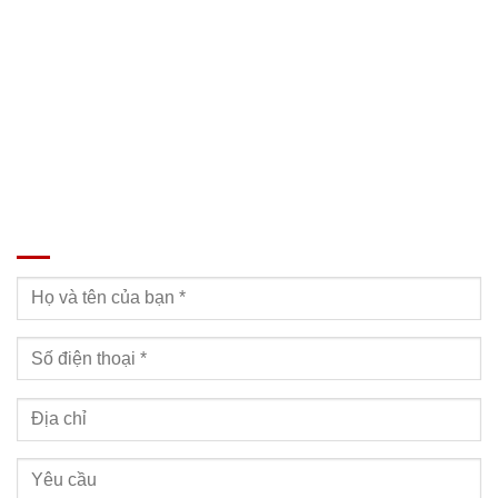
SĐT: 09814.15.112
Email: Muabanxe28@gmail.com
ĐĂNG KÝ TƯ VẤN