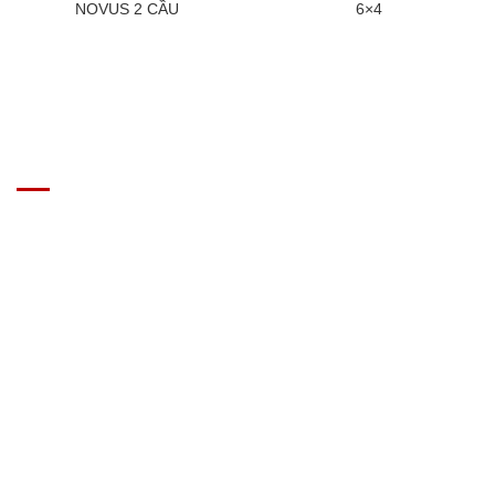
NOVUS 2 CẦU
6×4
GIÁ XE Ô TÔ TẢI
Địa chỉ: Nam Từ Liêm, Hanoi, Vietnam
SĐT: 09814.15.112
Email: Muabanxe28@gmail.com
ĐĂNG KÝ TƯ VẤN