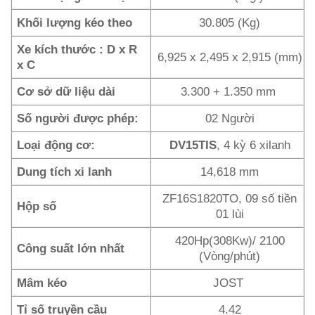
Khối lượng kéo theo
30.805 (Kg)
Xe kích thước : D x R
6,925 x 2,495 x 2,915 (mm)
x C
Cơ sở dữ liệu dài
3.300 + 1.350 mm
Số người được phép:
02 Người
Loại động cơ:
DV15TIS
, 4 kỳ 6 xilanh
Dung tích xi lanh
14,618 mm
ZF16S1820TO, 09 số tiền
Hộp số
01 lùi
420Hp(308Kw)/ 2100
Công suất lớn nhất
(Vòng/phút)
Mâm kéo
JOST
Tỉ số truyền cầu
4.42