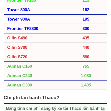
Frontier TF230
215
Tower 800A
162
Tower 900A
195
Frontier TF2800
300
Ollin S490
435
Ollin S700
440
Ollin S720
580
Auman C160
765
Auman C240
1.080
Auman C300
1.405
Chi phí lăn bánh Thaco?
Bảng tính chi phí đăng ký xe tải Thaco lăn bánh tại