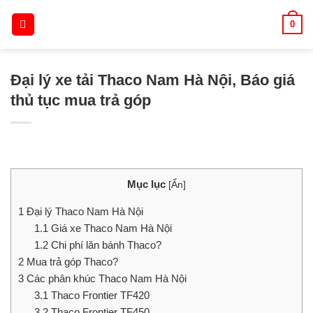
Skip
0
to
content
Đại lý xe tải Thaco Nam Hà Nội, Báo giá
thủ tục mua trả góp
Mục lục
[
Ẩn
]
1
Đại lý Thaco Nam Hà Nội
1.1
Giá xe Thaco Nam Hà Nội
1.2
Chi phí lăn bánh Thaco?
2
Mua trả góp Thaco?
3
Các phân khúc Thaco Nam Hà Nội
3.1
Thaco Frontier TF420
3.2
Thaco Frontier TF450