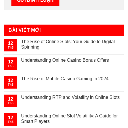
BÀI VIẾT MỚI
The Rise of Online Slots: Your Guide to Digital
12
Spinning
Th5
Understanding Online Casino Bonus Offers
12
Th5
The Rise of Mobile Casino Gaming in 2024
12
Th5
Understanding RTP and Volatility in Online Slots
12
Th5
Understanding Online Slot Volatility: A Guide for
12
Smart Players
Th5